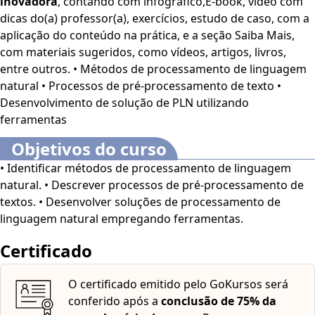
inovadora
, contando com infográfico,E-book, vídeo com
acessibilidade: cores em alto contraste, aumento de
dicas do(a) professor(a), exercícios, estudo de caso, com a
fonte e tradução automática mediante a Língua
aplicação do conteúdo na prática, e a seção Saiba Mais,
Brasileira de Sinais (Libras). Para ativar esses recursos,
com materiais sugeridos, como vídeos, artigos, livros,
acesse "minha conta" do lado direito da tela na parte
entre outros. • Métodos de processamento de linguagem
superior e habilite de acordo com sua necessidade.
O
natural • Processos de pré-processamento de texto •
conteúdo do curso ficará disponível por até 120 dias após
Desenvolvimento de solução de PLN utilizando
a compra.
ferramentas
Objetivos do curso
• Identificar métodos de processamento de linguagem
natural. • Descrever processos de pré-processamento de
textos. • Desenvolver soluções de processamento de
linguagem natural empregando ferramentas.
Certificado
O certificado emitido pelo GoKursos será
conferido após a
conclusão de 75% da