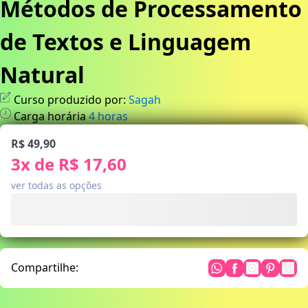
Métodos de Processamento
de Textos e Linguagem
Natural
Curso produzido por:
Sagah
Carga horária
4
horas
R$ 49,90
3
x de
R$ 17,60
ver todas as opções
Compartilhe: