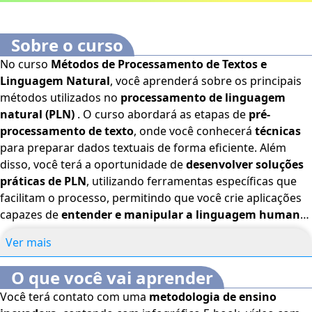
Sobre o curso
No curso
Métodos de Processamento de Textos e
Linguagem Natural
, você aprenderá sobre os principais
métodos utilizados no
processamento de linguagem
natural (PLN)
. O curso abordará as etapas de
pré-
processamento de texto
, onde você conhecerá
técnicas
para preparar dados textuais de forma eficiente. Além
disso, você terá a oportunidade de
desenvolver soluções
práticas de PLN
, utilizando ferramentas específicas que
facilitam o processo, permitindo que você crie aplicações
capazes de
entender e manipular a linguagem humana
de maneira mais eficaz. Bons estudos! O
Curso Métodos
Ver mais
de Processamento de Textos e Linguagem Natural
é
voltado para profissionais e estudantes da área de
O que você vai aprender
Inteligência Artificial, além de interessados no assunto.
Você terá contato com uma
metodologia de ensino
Este curso dispõe dos seguintes recursos de