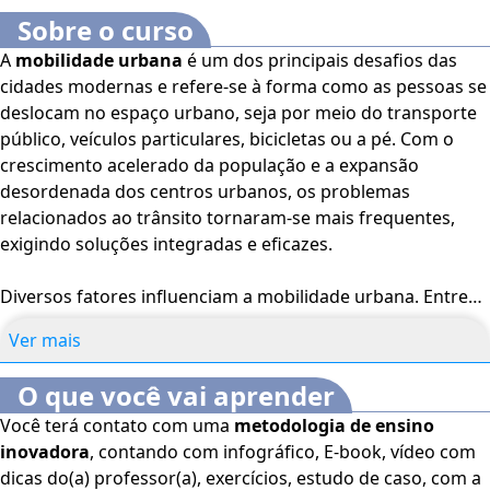
Sobre o curso
A
mobilidade urbana
é um dos principais desafios das
cidades modernas e refere-se à forma como as pessoas se
deslocam no espaço urbano, seja por meio do transporte
público, veículos particulares, bicicletas ou a pé. Com o
crescimento acelerado da população e a expansão
desordenada dos centros urbanos, os problemas
relacionados ao trânsito tornaram-se mais frequentes,
exigindo soluções integradas e eficazes.
Diversos fatores influenciam a mobilidade urbana. Entre
eles, destaca-se a
densidade populacional
, que aumenta
Ver mais
significativamente a demanda por transporte em
determinadas regiões. A infraestrutura viária também
O que você vai aprender
exerce grande impacto, já que ruas e avenidas mal
Você terá contato com uma
metodologia de ensino
planejadas ou malconservadas dificultam o fluxo e
inovadora
, contando com infográfico, E-book, vídeo com
ampliam o tempo de deslocamento. A qualidade e
dicas do(a) professor(a), exercícios, estudo de caso, com a
eficiência do transporte público é outro elemento central.