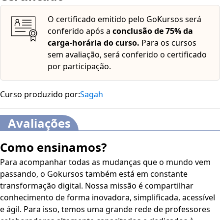
Este curso dispõe dos seguintes recursos de
O certificado emitido pelo GoKursos será
acessibilidade: cores em alto-contraste, aumento de
conferido após a
conclusão de 75% da
fonte e tradução automática mediante a Língua
carga-horária do curso.
Para os cursos
Brasileira de Sinais (Libras). Para ativar esses recursos,
sem avaliação, será conferido o certificado
acesse "minha conta" do lado direito da tela na parte
por participação.
superior e habilite de acordo com sua necessidade.
O conteúdo do curso ficará disponível por até 120 dias
Curso produzido por:
Sagah
após a compra.
Avaliações
Como ensinamos?
Para acompanhar todas as mudanças que o mundo vem
passando, o Gokursos também está em constante
transformação digital. Nossa missão é compartilhar
conhecimento de forma inovadora, simplificada, acessível
e ágil. Para isso, temos uma grande rede de professores