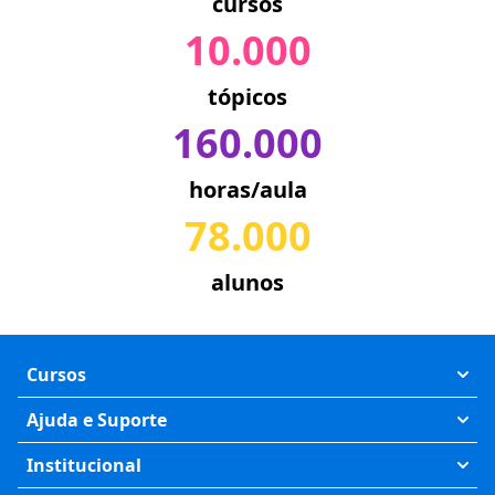
cursos
10.000
tópicos
160.000
horas/aula
78.000
alunos
Cursos
Exatas
Ajuda e Suporte
Humanas
Meus Cursos
Institucional
Saúde
Fale Conosco