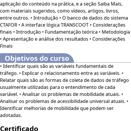
aplicação do conteúdo na prática, e a seção Saiba Mais,
Quando esse sistema é precário ou mal integrado, as
com materiais sugeridos, como vídeos, artigos, livros,
pessoas tendem a utilizar o carro particular,
entre outros. • Introdução • O banco de dados do sistema
sobrecarregando ainda mais as vias urbanas.
CTAFOR • A interface lógica TRANSCOOT • Considerações
finais • Introdução • Fundamentação teórica • Metodologia
Neste curso online aprenderemos a respeito das variáveis
• Apresentação e análise dos resultados • Considerações
fundamentais que explicam o comportamento do tráfego
Finais
em
vias e rodovias
. Elas são a base para cálculos de nível
de serviço, programação semafórica, avaliação de medidas
Objetivos do curso
para melhoria de desempenho, entre outras metodologias
• Identificar quais são as variáveis fundamentais de
familiares aos engenheiros de tráfego e de transportes.
tráfego. • Explicar o relacionamento entre as variáveis. •
Além disso, aprenderemos sobre mobilidade.
Relatar quais são as formas de coleta de dados de tráfego
usualmente utilizadas para o entendimento de cada
Bons estudos.
variável. • Analisar os problemas de mobilidade atuais. •
Analisar os problemas de acessibilidade universal atuais. •
O Curso Online
Mobilidade Urbana: Variáveis e Soluções
Identificar melhorias de mobilidade que podem ser
de Tráfego
é voltado para profissionais e estudantes de
adotadas.
Engenharia e áreas relacionadas, além de interessados no
assunto.
Certificado