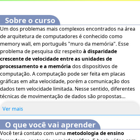
Sobre o curso
Um dos problemas mais complexos encontrados na área
de arquitetura de computadores é conhecido como
memory wall, em português "muro da memória". Esse
problema de pesquisa diz respeito
à disparidade
crescente de velocidade entre as unidades de
processamento e a memória
dos dispositivos de
computação. A computação pode ser feita em placas
gráficas em alta velocidade, porém a comunicação dos
dados tem velocidade limitada. Nesse sentido, diferentes
técnicas de movimentação de dados são propostas
buscando-se mitigar essa limitação. Neste curso, você
Ver mais
conhecerá os diferentes tipos de memória disponíveis por
GPUs, os quais podem ser utilizados via biblioteca CUDA, o
O que você vai aprender
conceito de movimentação de dados entre o host e o
Você terá contato com uma
metodologia de ensino
device. Por fim, entenderá como particionar os dados e