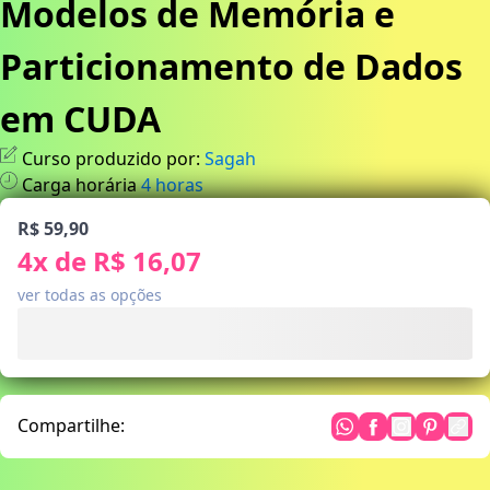
Modelos de Memória e
Particionamento de Dados
em CUDA
Curso produzido por:
Sagah
Carga horária
4
horas
R$ 59,90
4
x de
R$ 16,07
ver todas as opções
Compartilhe: