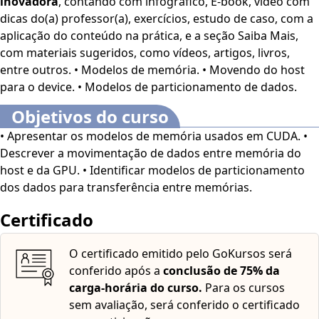
inovadora
, contando com infográfico, E-book, vídeo com
transferi-los para as memórias disponíveis no CUDA, a fim
dicas do(a) professor(a), exercícios, estudo de caso, com a
de obter o melhor desempenho para aplicações paralelas.
aplicação do conteúdo na prática, e a seção Saiba Mais,
Bons estudos! O Curso
Modelos de Memória e
com materiais sugeridos, como vídeos, artigos, livros,
Particionamento de Dados em CUDA
é voltado para
entre outros. • Modelos de memória. • Movendo do host
profissionais e estudantes da área de Programação, além
para o device. • Modelos de particionamento de dados.
de interessados no assunto.
Este curso dispõe dos
seguintes recursos de acessibilidade: cores em alto-
Objetivos do curso
contraste, aumento de fonte e tradução automática
• Apresentar os modelos de memória usados em CUDA. •
mediante a Língua Brasileira de Sinais (Libras). Para
Descrever a movimentação de dados entre memória do
ativar esses recursos, acesse "minha conta" do lado
host e da GPU. • Identificar modelos de particionamento
direito da tela na parte superior e habilite de acordo
dos dados para transferência entre memórias.
com sua necessidade.
O conteúdo do curso ficará
disponível por até 120 dias após a compra.
Certificado
O certificado emitido pelo GoKursos será
conferido após a
conclusão de 75% da
carga-horária do curso.
Para os cursos
sem avaliação, será conferido o certificado