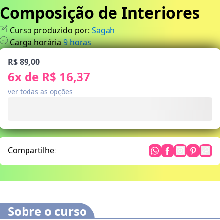
Composição de Interiores
Curso produzido por:
Sagah
Carga horária
9
horas
R$ 89,00
6
x de
R$ 16,37
ver todas as opções
Compartilhe:
Sobre o curso