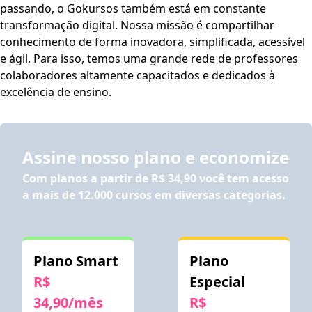
passando, o Gokursos também está em constante
transformação digital. Nossa missão é compartilhar
conhecimento de forma inovadora, simplificada, acessível
e ágil. Para isso, temos uma grande rede de professores
colaboradores altamente capacitados e dedicados à
excelência de ensino.
Assine nosso plano e economize
Com planos a partir de
R$ 34,90
você tem acesso
a mais de 12.000 cursos em diversas categorias.
Plano Smart
Plano
R$
Especial
34,90/mês
R$