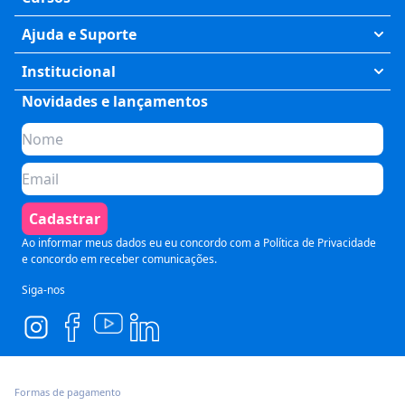
Exatas
Ajuda e Suporte
Humanas
Meus Cursos
Institucional
Saúde
Fale Conosco
Novidades e lançamentos
Quem somos
Negócios
Perguntas Frequentes
Planos de assinatura
Tecnologia
Formas de Pagamento
Para Empresas
Preparatórios
Política de Cancelamento
Seja um parceiro
Comunicação
Termos de Uso
Cadastrar
Blog
Pós Graduação
Segurança e Privacidade
Ao informar meus dados eu eu concordo com a
Política de Privacidade
e concordo em receber comunicações.
Siga-nos
Formas de pagamento