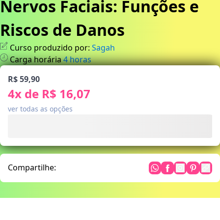
Nervos Faciais: Funções e
Riscos de Danos
Curso produzido por:
Sagah
Carga horária
4
horas
R$ 59,90
4
x de
R$ 16,07
ver todas as opções
Compartilhe: