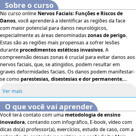
Sobre o curso
No curso online
Nervos Faciais: Funções e Riscos de
Danos
, você aprenderá a identificar as regiões da face
com maior potencial para danos neurológicos,
especialmente as áreas denominadas
zonas de perigo
.
Estas são as regiões mais propensas a sofrer lesões
durante
procedimentos estéticos invasivos
. A
compreensão dessas zonas é crucial para evitar danos aos
nervos faciais, que, se atingidos, podem resultar em
graves deformidades faciais. Os danos podem manifestar-
se como
parestesias, disestesias e dor permanente
,
particularmente quando afetam os nervos sensoriais,
Ver mais
muitas vezes próximos ao ponto de sua exteriorização na
face. O curso abordará a importância da identificação e
O que você vai aprender
proteção dessas áreas para garantir a segurança dos
Você terá contato com uma
metodologia de ensino
procedimentos estéticos e minimizar riscos de
inovadora
, contando com infográfico, E-book, vídeo com
complicações neurológicas
. Bons estudos! O
Curso
dicas do(a) professor(a), exercícios, estudo de caso, com a
Nervos Faciais: Funções e Riscos de Danos
é voltado para