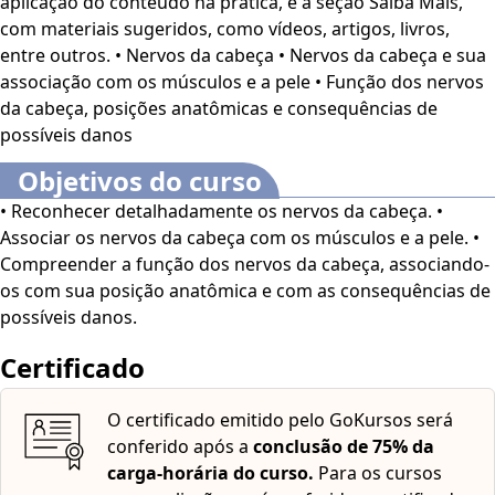
aplicação do conteúdo na prática, e a seção Saiba Mais,
profissionais e estudantes da área de Estética e Cosmética,
com materiais sugeridos, como vídeos, artigos, livros,
além de interessados no assunto.
Este curso dispõe dos
entre outros. • Nervos da cabeça • Nervos da cabeça e sua
seguintes recursos de acessibilidade: cores em alto
associação com os músculos e a pele • Função dos nervos
contraste, aumento de fonte e tradução automática
da cabeça, posições anatômicas e consequências de
mediante a Língua Brasileira de Sinais (Libras). Para
possíveis danos
ativar esses recursos, acesse "minha conta" do lado
direito da tela na parte superior e habilite de acordo
Objetivos do curso
com sua necessidade.
O conteúdo do curso ficará
• Reconhecer detalhadamente os nervos da cabeça. •
disponível por até 120 dias após a compra.
Associar os nervos da cabeça com os músculos e a pele. •
Compreender a função dos nervos da cabeça, associando-
os com sua posição anatômica e com as consequências de
possíveis danos.
Certificado
O certificado emitido pelo GoKursos será
conferido após a
conclusão de 75% da
carga-horária do curso.
Para os cursos