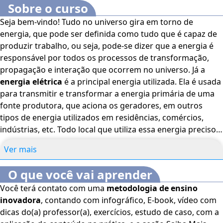
Sobre o curso
Seja bem-vindo! Tudo no universo gira em torno de
energia, que pode ser definida como tudo que é capaz de
produzir trabalho, ou seja, pode-se dizer que a energia é
responsável por todos os processos de transformação,
propagação e interação que ocorrem no universo. Já a
energia elétrica
é a principal energia utilizada. Ela é usada
para transmitir e transformar a energia primária de uma
fonte produtora, que aciona os geradores, em outros
tipos de energia utilizados em residências, comércios,
indústrias, etc. Todo local que utiliza essa energia precisou,
previamente, de uma instalação elétrica para dispor de
Ver mais
eletricidade. O fornecimento da energia elétrica é regido
pelas limitações estabelecidas pelas concessionárias de
O que você vai aprender
acordo com carga (potência) instalada ou potência de
Você terá contato com uma
metodologia de ensino
demanda, tipo de fornecimento ou tipo de carga. Todas as
inovadora
, contando com infográfico, E-book, vídeo com
instalações elétricas, no Brasil, são normatizadas e regem
dicas do(a) professor(a), exercícios, estudo de caso, com a
os circuitos e sistemas elétricos. Neste curso, você vai