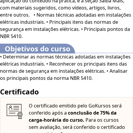
aplicação do conteúdo na prática, e a seção Saiba Mais,
conhecer as normas técnicas adotadas em instalações
com materiais sugeridos, como vídeos, artigos, livros,
elétricas industriais, bem como os principais itens das
entre outros. • Normas técnicas adotadas em instalações
normas de segurança em instalações elétricas. Você verá,
elétricas industriais. • Principais itens das normas de
ainda, os principais pontos da
norma NBR 5410
. O curso é
segurança em instalações elétricas. • Principais pontos da
direcionado para estudantes de Engenharia, além de
NBR 5410.
interessados no assunto.
Este curso dispõe dos seguintes
recursos de acessibilidade: cores em alto contraste,
Objetivos do curso
aumento de fonte e tradução automática mediante a
• Determinar as normas técnicas adotadas em instalações
Língua Brasileira de Sinais (Libras). Para ativar esses
elétricas industriais. • Reconhecer os principais itens das
recursos, acesse "minha conta" do lado direito da tela
normas de segurança em instalações elétricas. • Analisar
na parte superior e habilite de acordo com sua
os principais pontos da norma NBR 5410.
necessidade.
O conteúdo do curso ficará disponível por
até 120 dias após a compra.
Certificado
O certificado emitido pelo GoKursos será
conferido após a
conclusão de 75% da
carga-horária do curso.
Para os cursos
sem avaliação, será conferido o certificado