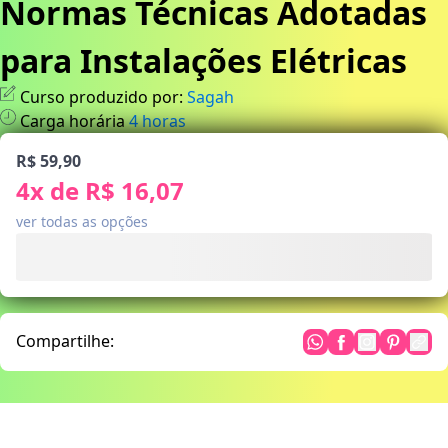
Normas Técnicas Adotadas
para Instalações Elétricas
Curso produzido por:
Sagah
Carga horária
4
horas
R$ 59,90
4
x de
R$ 16,07
ver todas as opções
Compartilhe: