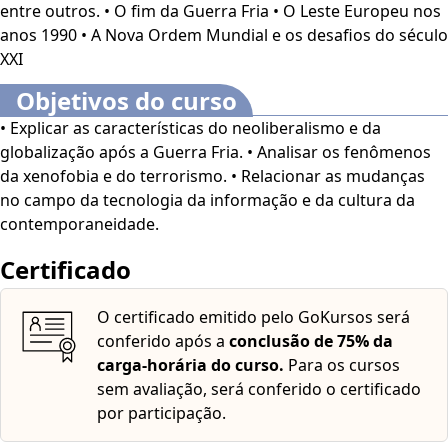
entre outros. • O fim da Guerra Fria • O Leste Europeu nos
cores em alto contraste, aumento de fonte e tradução
anos 1990 • A Nova Ordem Mundial e os desafios do século
automática mediante a Língua Brasileira de Sinais
XXI
(Libras). Para ativar esses recursos, acesse "minha
conta" do lado direito da tela na parte superior e
Objetivos do curso
habilite de acordo com sua necessidade.
O conteúdo do
• Explicar as características do neoliberalismo e da
curso ficará disponível por até 120 dias após a compra.
globalização após a Guerra Fria. • Analisar os fenômenos
da xenofobia e do terrorismo. • Relacionar as mudanças
no campo da tecnologia da informação e da cultura da
contemporaneidade.
Certificado
O certificado emitido pelo GoKursos será
conferido após a
conclusão de 75% da
carga-horária do curso.
Para os cursos
sem avaliação, será conferido o certificado
por participação.