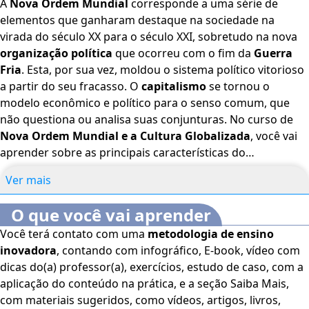
A
Nova Ordem Mundial
corresponde a uma série de
elementos que ganharam destaque na sociedade na
virada do século XX para o século XXI, sobretudo na nova
organização política
que ocorreu com o fim da
Guerra
Fria
. Esta, por sua vez, moldou o sistema político vitorioso
a partir do seu fracasso. O
capitalismo
se tornou o
modelo econômico e político para o senso comum, que
não questiona ou analisa suas conjunturas. No curso de
Nova Ordem Mundial e a Cultura Globalizada
, você vai
aprender sobre as principais características do
neoliberalismo
e vai compreender a sua influência na
Ver mais
globalização, além disso, o curso online vai te guiar para
que você possa realizar uma excelente redação para o
O que você vai aprender
ENEM e vai te levar a conhecer os eventos que marcaram
Você terá contato com uma
metodologia de ensino
tanto o fim da Guerra Fria como o início deste século. Bons
inovadora
, contando com infográfico, E-book, vídeo com
estudos! O
Curso Nova Ordem Mundial e a Cultura
dicas do(a) professor(a), exercícios, estudo de caso, com a
Globalizada
é voltado para profissionais e estudantes da
aplicação do conteúdo na prática, e a seção Saiba Mais,
área de História, além de interessados no assunto.
Este
com materiais sugeridos, como vídeos, artigos, livros,
curso dispõe dos seguintes recursos de acessibilidade: