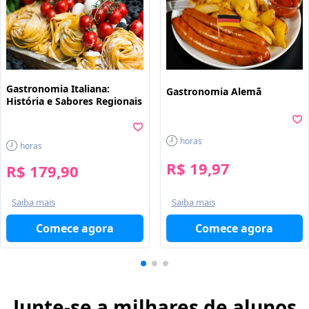
Gastronomia Italiana:
Gastronomia Alemã
História e Sabores Regionais
horas
horas
R$ 19,97
R$ 179,90
Saiba mais
Saiba mais
Comece agora
Comece agora
Junte-se a milhares de alunos