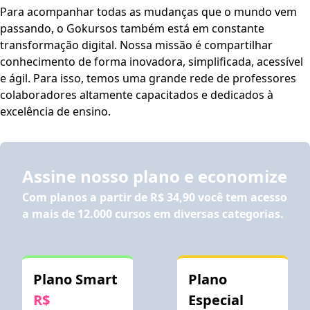
Para acompanhar todas as mudanças que o mundo vem
Brasileira de Sinais (Libras). Para ativar esses recursos,
passando, o Gokursos também está em constante
acesse "minha conta" do lado direito da tela na parte
transformação digital. Nossa missão é compartilhar
superior e habilite de acordo com sua necessidade.
O
conhecimento de forma inovadora, simplificada, acessível
conteúdo do curso ficará disponível por até 120 dias após
e ágil. Para isso, temos uma grande rede de professores
a compra.
colaboradores altamente capacitados e dedicados à
excelência de ensino.
Assine nosso plano e economize
Com planos a partir de
R$ 34,90
você tem acesso
a mais de 12.000 cursos em diversas categorias.
Plano Smart
Plano
R$
Especial