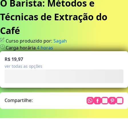
O Barista: Métodos e
Técnicas de Extração do
Café
Curso produzido por:
Sagah
Carga horária
4
horas
R$ 19,97
ver todas as opções
Compartilhe: