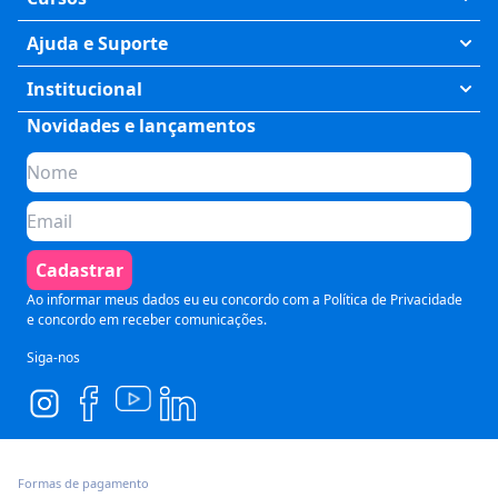
Exatas
Ajuda e Suporte
Humanas
Meus Cursos
Institucional
Saúde
Fale Conosco
Novidades e lançamentos
Quem somos
Negócios
Perguntas Frequentes
Planos de assinatura
Tecnologia
Formas de Pagamento
Para Empresas
Preparatórios
Política de Cancelamento
Seja um parceiro
Comunicação
Termos de Uso
Cadastrar
Blog
Pós Graduação
Segurança e Privacidade
Ao informar meus dados eu eu concordo com a
Política de Privacidade
e concordo em receber comunicações.
Siga-nos
Formas de pagamento