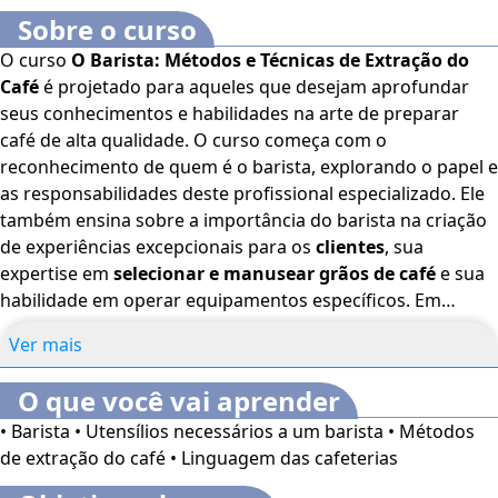
Sobre o curso
O curso
O Barista: Métodos e Técnicas de Extração do
Café
é projetado para aqueles que desejam aprofundar
seus conhecimentos e habilidades na arte de preparar
café de alta qualidade. O curso começa com o
reconhecimento de quem é o barista, explorando o papel e
as responsabilidades deste profissional especializado. Ele
também ensina sobre a importância do barista na criação
de experiências excepcionais para os
clientes
, sua
expertise em
selecionar e manusear grãos de café
e sua
habilidade em operar equipamentos específicos. Em
seguida, o curso define as técnicas e os métodos de
Ver mais
extração do café, proporcionando uma compreensão
detalhada das diversas formas de preparar esta bebida.
O que você vai aprender
Serão abordados métodos tradicionais e contemporâneos,
• Barista • Utensílios necessários a um barista • Métodos
como a
prensa francesa, a Aero-Press, o método
de extração do café • Linguagem das cafeterias
pourover, a cafeteira italiana e a máquina de espresso
.
Este tópico trata da aplicação corretamente cada técnica,