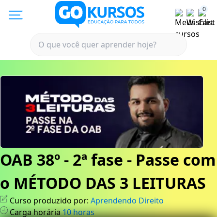
0
OAB 38º - 2ª fase - Passe com
o MÉTODO DAS 3 LEITURAS
Curso produzido por:
Aprendendo Direito
Carga horária
10
horas