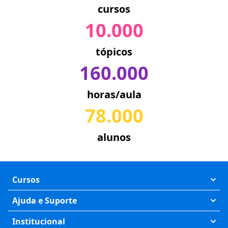
cursos
10.000
tópicos
160.000
horas/aula
78.000
alunos
Cursos
Exatas
Ajuda e Suporte
Humanas
Meus Cursos
Institucional