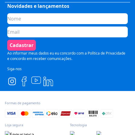
Saúde
Fale Conosco
Novidades e lançamentos
Quem somos
Negócios
Perguntas Frequentes
Planos de assinatura
Tecnologia
Formas de Pagamento
Para Empresas
Preparatórios
Política de Cancelamento
Seja um parceiro
Comunicação
Termos de Uso
Cadastrar
Blog
Pós Graduação
Segurança e Privacidade
Ao informar meus dados eu eu concordo com a
Política de Privacidade
e concordo em receber comunicações.
Siga-nos
Formas de pagamento
Loja segura
Tecnologia