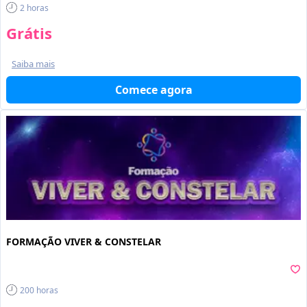
2
horas
Grátis
Saiba mais
Comece agora
FORMAÇÃO VIVER & CONSTELAR
200
horas