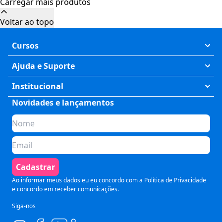
Carregar mais produtos
Cursos
Exatas
Ajuda e Suporte
Humanas
Meus Cursos
Institucional
Saúde
Fale Conosco
Novidades e lançamentos
Quem somos
Negócios
Perguntas Frequentes
Planos de assinatura
Tecnologia
Formas de Pagamento
Para Empresas
Preparatórios
Política de Cancelamento
Seja um parceiro
Comunicação
Termos de Uso
Cadastrar
Blog
Pós Graduação
Segurança e Privacidade
Ao informar meus dados eu eu concordo com a
Política de Privacidade
e concordo em receber comunicações.
Siga-nos