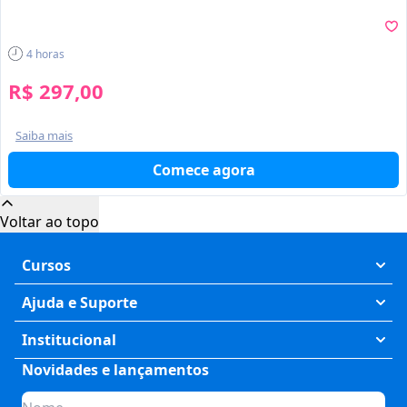
4
horas
R$ 297,00
Saiba mais
Comece agora
Cursos
Exatas
Ajuda e Suporte
Humanas
Meus Cursos
Institucional
Saúde
Fale Conosco
Novidades e lançamentos
Quem somos
Negócios
Perguntas Frequentes
Planos de assinatura