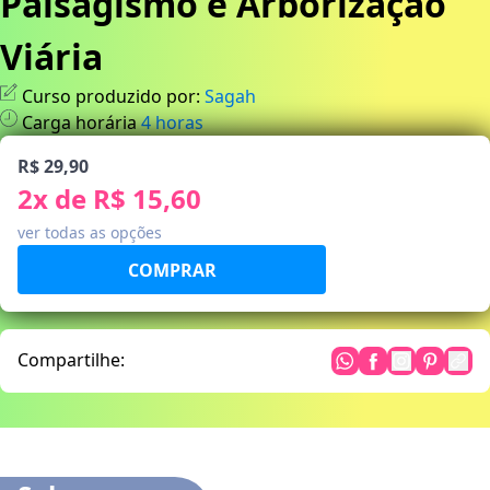
Paisagismo e Arborização
Viária
Curso produzido por:
Sagah
Carga horária
4
horas
R$ 29,90
2
x de
R$ 15,60
ver todas as opções
Compartilhe: