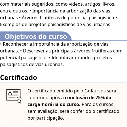
com materiais sugeridos, como vídeos, artigos, livros,
Paisagismo e Arborização Viária
é voltado para
entre outros. • Importância da arborização das vias
profissionais e estudantes da área de Arquitetura e
urbanas • Árvores frutíferas de potencial paisagístico •
Urbanismo, além de interessados no assunto.
Este curso
Exemplos de projetos paisagísticos de vias urbanas
dispõe dos seguintes recursos de acessibilidade: cores
em alto contraste, aumento de fonte e tradução
Objetivos do curso
automática mediante a Língua Brasileira de Sinais
• Reconhecer a importância da arborização de vias
(Libras). Para ativar esses recursos, acesse "minha
urbanas. • Descrever as principais árvores frutíferas com
conta" do lado direito da tela na parte superior e
potencial paisagístico. • Identificar grandes projetos
habilite de acordo com sua necessidade.
O conteúdo do
paisagísticos de vias urbanas.
curso ficará disponível por até 120 dias após a compra.
Certificado
O certificado emitido pelo GoKursos será
conferido após a
conclusão de 75% da
carga-horária do curso.
Para os cursos
sem avaliação, será conferido o certificado
por participação.