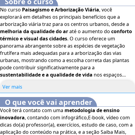
Sobre o curso
No curso
Paisagismo e Arborização Viária
, você
explorará em detalhes os principais benefícios que a
arborização viária traz para os centros urbanos, desde a
melhoria da qualidade do ar
até o aumento do
conforto
térmico e visual das cidades
. O curso oferece um
panorama abrangente sobre as espécies de vegetação
frutífera mais adequadas para a arborização das vias
urbanas, mostrando como a escolha correta das plantas
pode contribuir significativamente para a
sustentabilidade e a qualidade de vida
nos espaços
urbanos. Além disso, você terá a oportunidade de analisar
Ver mais
exemplos de
projetos urbanos bem-sucedidos
que
integraram a arborização viária como elemento-chave
O que você vai aprender
para a criação de
ambientes urbanos mais saudáveis e
Você terá contato com uma
metodologia de ensino
agradáveis
. Com isso, o curso proporciona uma
inovadora
, contando com infográfico,E-book, vídeo com
compreensão profunda de como o paisagismo e a
dicas do(a) professor(a), exercícios, estudo de caso, com a
arborização podem transformar positivamente a
aplicação do conteúdo na prática, e a seção Saiba Mais,
experiência de viver nas cidades. Bons estudos! O
Curso