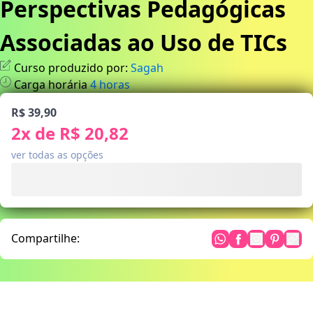
Perspectivas Pedagógicas
Associadas ao Uso de TICs
Curso produzido por:
Sagah
Carga horária
4
horas
R$ 39,90
2
x de
R$ 20,82
ver todas as opções
Compartilhe: