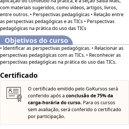
aplicação do conteúdo na prática, e a seção Saiba Mais,
estudos. O
Curso Perspectivas Pedagógicas Associadas
com materiais sugeridos, como vídeos, artigos, livros,
ao Uso de TICs
é voltado para profissionais e estudantes
entre outros. • Perspectivas pedagógicas • Relação entre
da área de Pedagogia, além de interessados no assunto.
as perspectivas pedagógicas e as TICs • Perspectivas
Este curso dispõe dos seguintes recursos de
pedagógicas na prática do uso das TICs
acessibilidade: cores em alto contraste, aumento de
fonte e tradução automática mediante a Língua
Objetivos do curso
Brasileira de Sinais (Libras). Para ativar esses recursos,
• Identificar as perspectivas pedagógicas. • Relacionar as
acesse "minha conta" do lado direito da tela na parte
perspectivas pedagógicas com as TICs. • Reconhecer as
superior e habilite de acordo com sua necessidade.
O
perspectivas pedagógicas na prática do uso das TICs.
conteúdo do curso ficará disponível por até 120 dias após
a compra.
Certificado
O certificado emitido pelo GoKursos será
conferido após a
conclusão de 75% da
carga-horária do curso.
Para os cursos
sem avaliação, será conferido o certificado
por participação.