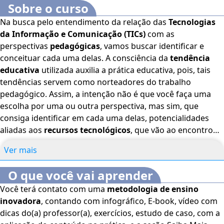
Sobre o curso
Na busca pelo entendimento da relação das
Tecnologias
da Informação e Comunicação (TICs)
com as
perspectivas
pedagógicas
, vamos buscar identificar e
conceituar cada uma delas. A consciência da
tendência
educativa
utilizada auxilia a prática educativa, pois, tais
tendências servem como norteadores do trabalho
pedagógico. Assim, a intenção não é que você faça uma
escolha por uma ou outra perspectiva, mas sim, que
consiga identificar em cada uma delas, potencialidades
aliadas aos
recursos tecnológicos
, que vão ao encontro
de suas crenças, para que, dessa forma, qualifique ainda
Ver mais
mais a sua prática pedagógica. Neste curso de
Perspectivas Pedagógicas Associadas ao Uso de TICs
,
O que você vai aprender
você é convidado a refletir acerca de duas tendências
Você terá contato com uma
metodologia de ensino
pedagógicas da atualidade e sua relação com as TICs, além
inovadora
, contando com infográfico, E-book, vídeo com
de analisar algumas sugestões de
recursos
tecnológicos,
dicas do(a) professor(a), exercícios, estudo de caso, com a
que se encaixam em cada uma dessas tendências. Bons