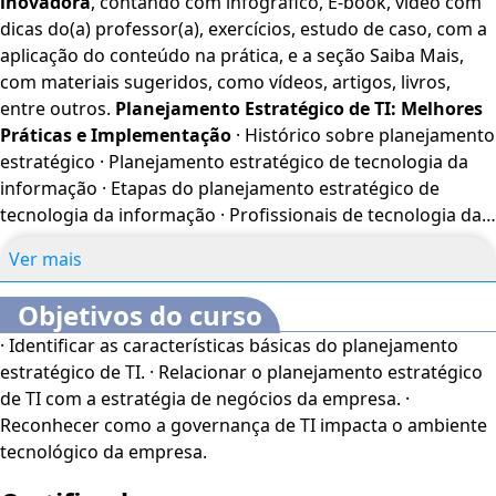
inovadora
, contando com infográfico, E-book, vídeo com
estudantes da área de Tecnologia, além de interessados
dicas do(a) professor(a), exercícios, estudo de caso, com a
no assunto. Este curso dispõe dos seguintes recursos de
aplicação do conteúdo na prática, e a seção Saiba Mais,
acessibilidade: cores em alto-contraste, aumento de fonte
com materiais sugeridos, como vídeos, artigos, livros,
e tradução automática mediante a Língua Brasileira de
entre outros.
Planejamento Estratégico de TI: Melhores
Sinais (Libras). Para ativar esses recursos, acesse "minha
Práticas e Implementação
· Histórico sobre planejamento
conta" do lado direito da tela na parte superior e habilite
estratégico · Planejamento estratégico de tecnologia da
de acordo com sua necessidade.
O conteúdo do curso
informação · Etapas do planejamento estratégico de
ficará disponível por até 120 dias após a compra.
tecnologia da informação · Profissionais de tecnologia da
informação para o planejamento
Ver mais
Objetivos do curso
· Identificar as características básicas do planejamento
estratégico de TI. · Relacionar o planejamento estratégico
de TI com a estratégia de negócios da empresa. ·
Reconhecer como a governança de TI impacta o ambiente
tecnológico da empresa.