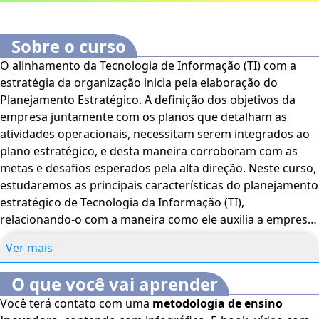
Sobre o curso
O alinhamento da Tecnologia de Informação (TI) com a
estratégia da organização inicia pela elaboração do
Planejamento Estratégico. A definição dos objetivos da
empresa juntamente com os planos que detalham as
atividades operacionais, necessitam serem integrados ao
plano estratégico, e desta maneira corroboram com as
metas e desafios esperados pela alta direção. Neste curso,
estudaremos as principais características do planejamento
estratégico de Tecnologia da Informação (TI),
relacionando-o com a maneira como ele auxilia a empresa
a executar sua estratégia de negócios, além de reconhecer
Ver mais
sua relação com a governança de TI no ambiente
tecnológico da organização. Bons estudos. O
Curso
O que você vai aprender
Online Planejamento Estratégico de TI: Melhores
Você terá contato com uma
metodologia de ensino
Práticas e Implementação
é voltado para profissionais e