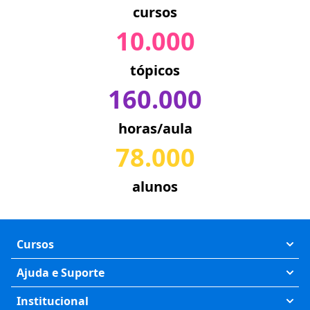
cursos
10.000
tópicos
160.000
horas/aula
78.000
alunos
Cursos
Exatas
Ajuda e Suporte
Humanas
Meus Cursos
Institucional