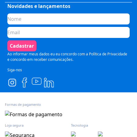
Saúde
Fale Conosco
Novidades e lançamentos
Quem somos
Negócios
Perguntas Frequentes
Planos de assinatura
Tecnologia
Formas de Pagamento
Para Empresas
Preparatórios
Política de Cancelamento
Seja um parceiro
Comunicação
Termos de Uso
Cadastrar
Blog
Pós Graduação
Segurança e Privacidade
Ao informar meus dados eu eu concordo com a
Política de Privacidade
e concordo em receber comunicações.
Siga-nos
Formas de pagamento
Loja segura
Tecnologia