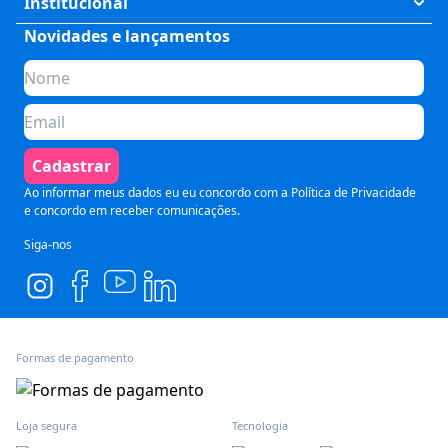
Institucional
Saúde
Fale Conosco
Novidades e lançamentos
Quem somos
Negócios
Perguntas Frequentes
Planos de assinatura
Tecnologia
Formas de Pagamento
Para Empresas
Preparatórios
Política de Cancelamento
Seja um parceiro
Comunicação
Termos de Uso
Cadastrar
Blog
Pós Graduação
Segurança e Privacidade
Ao informar meus dados eu eu concordo com a
Política de Privacidade
e concordo em receber comunicações.
Siga-nos
Formas de pagamento
Loja segura
Tecnologia