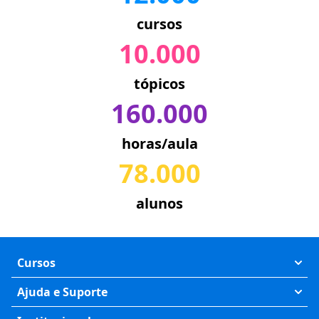
cursos
10.000
tópicos
160.000
horas/aula
78.000
alunos
Cursos
Exatas
Ajuda e Suporte
Humanas
Meus Cursos