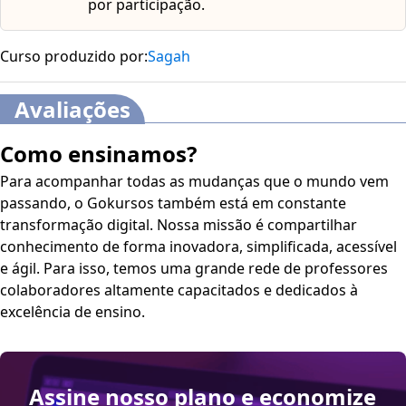
por participação.
acesse minha conta do lado direito da tela na parte
superior e habilite de acordo com sua necessidade.
Curso produzido por:
Sagah
O conteúdo do curso ficará disponível por até 120 dias
após a compra.
Avaliações
Como ensinamos?
Para acompanhar todas as mudanças que o mundo vem
passando, o Gokursos também está em constante
transformação digital. Nossa missão é compartilhar
conhecimento de forma inovadora, simplificada, acessível
e ágil. Para isso, temos uma grande rede de professores
colaboradores altamente capacitados e dedicados à
excelência de ensino.
Assine nosso plano e economize