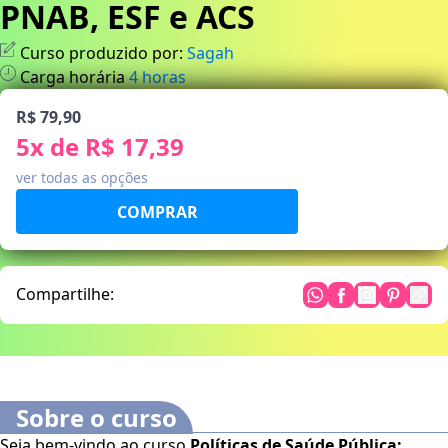
PNAB, ESF e ACS
Curso produzido por:
Sagah
Carga horária
4
horas
R$ 79,90
5
x de
R$ 17,39
ver todas as opções
Compartilhe:
Sobre o curso
Seja bem-vindo ao curso
Políticas de Saúde Pública: