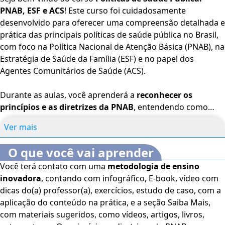
PNAB, ESF e ACS
! Este curso foi cuidadosamente
desenvolvido para oferecer uma compreensão detalhada e
prática das principais políticas de saúde pública no Brasil,
com foco na Política Nacional de Atenção Básica (PNAB), na
Estratégia de Saúde da Família (ESF) e no papel dos
Agentes Comunitários de Saúde (ACS).
Durante as aulas, você aprenderá a
reconhecer os
princípios e as diretrizes da PNAB
, entendendo como
essa política fundamental orienta a organização e o
Ver mais
funcionamento da atenção básica no país. Vamos
identificar as atribuições dos diferentes profissionais da
O que você vai aprender
saúde atuantes na ESF
, destacando as responsabilidades
Você terá contato com uma
metodologia de ensino
de médicos, enfermeiros, técnicos de enfermagem e
inovadora
, contando com infográfico, E-book, vídeo com
outros membros da equipe de saúde da família. Além
dicas do(a) professor(a), exercícios, estudo de caso, com a
disso, vamos
diferenciar as atribuições do Agente
aplicação do conteúdo na prática, e a seção Saiba Mais,
Comunitário de Saúde (ACS) de acordo com a PNAB
,
com materiais sugeridos, como vídeos, artigos, livros,
mostrando como esse profissional desempenha um papel