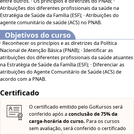
entre outros. · Os princípios e diretrizes do PNAB; ·
essencial na promoção da saúde e na prevenção de
Atribuições dos diferentes profissionais da saúde na
doenças junto às comunidades.
Estratégia de Saúde da Família (ESF); · Atribuições do
agente comunitário de saúde (ACS) no PNAB.
Este curso oferece uma abordagem prática e acessível,
projetada para capacitar profissionais e estudantes
Objetivos do curso
com os conhecimentos e habilidades necessários para
· Reconhecer os princípios e as diretrizes da Política
atuar de forma eficaz no sistema de saúde pública.
Nacional de Atenção Básica (PNAB); · Identificar as
Inscreva-se agora e comece a aprimorar suas
atribuições dos diferentes profissionais da saúde atuantes
competências. Aproveite ao máximo essa oportunidade de
na Estratégia de Saúde da Família (ESF); · Diferenciar as
aprendizado transformador!
atribuições do Agente Comunitário de Saúde (ACS) de
acordo com a PNAB.
O
Curso Online Políticas de Saúde Pública: PNAB, ESF e
ACS
é voltado para profissionais e estudantes de Saúde
Certificado
Pública, além de interessados no assunto.
O certificado emitido pelo GoKursos será
Este curso dispõe dos seguintes recursos de
conferido após a
conclusão de 75% da
acessibilidade: cores em alto-contraste, aumento de
carga-horária do curso.
Para os cursos
fonte e tradução automática mediante a Língua
sem avaliação, será conferido o certificado
Brasileira de Sinais (Libras). Para ativar esses recursos,