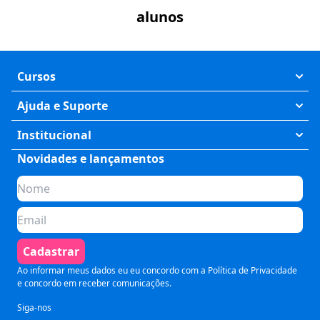
alunos
Cursos
Exatas
Ajuda e Suporte
Humanas
Meus Cursos
Institucional
Saúde
Fale Conosco
Novidades e lançamentos
Quem somos
Negócios
Perguntas Frequentes
Planos de assinatura
Tecnologia
Formas de Pagamento
Para Empresas
Preparatórios
Política de Cancelamento
Seja um parceiro
Comunicação
Termos de Uso
Cadastrar
Blog
Pós Graduação
Segurança e Privacidade
Ao informar meus dados eu eu concordo com a
Política de Privacidade
e concordo em receber comunicações.
Siga-nos