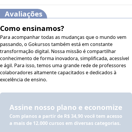
18. Sintaxe: processo de subordinação. Orações
Avaliações
subordinadas adjetivas. Pronome relativo. Pontuação.
19. Sintaxe: processo de subordinação. Orações
Como ensinamos?
subordinadas adverbiais. Conjunções. Pontuação.
20. Concordância verbal e nominal.
Para acompanhar todas as mudanças que o mundo vem
21. Transitividade e regência de nomes e verbos.
passando, o Gokursos também está em constante
22. Emprego do sinal indicativo de crase.
transformação digital. Nossa missão é compartilhar
23. Mecanismos de coesão textual.
conhecimento de forma inovadora, simplificada, acessível
24. Reescritura de frases: substituição, deslocamento,
e ágil. Para isso, temos uma grande rede de professores
paralelismo.
colaboradores altamente capacitados e dedicados à
25. Semântica: sentido e emprego dos vocábulos
excelência de ensino.
(antônimos, sinônimos).
26. Semântica: sentido e emprego dos vocábulos
(polissemia).
27. Semântica: campos semânticos (hipônimos e
Assine nosso plano e economize
hiperônimos).
Com planos a partir de
R$ 34,90
você tem acesso
28. Semântica: sentido e emprego dos vocábulos
a mais de 12.000 cursos em diversas categorias.
(homônimos, parônimos e heterônimos).