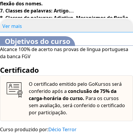
flexão dos nomes.
7. Classes de palavras: Artigo.
8. Classes de palavras: Adjetivo. Mecanismos de flexão
dos nomes.
Ver mais
9. Classes de palavras: Preposição
10. Classes de palavras: Advérbio
Objetivos do curso
11. Classes de palavras: Verbo. Emprego de tempos e
Alcance 100% de acerto nas provas de lingua portuguesa
modos dos verbos em português.
da banca FGV
12. Classes de palavras: Locução verbal. Emprego de
tempos e modos dos verbos em português.
Certificado
13. Classes de palavras: Verbos irregulares. Mecanismos
de flexão dos verbos.
O certificado emitido pelo GoKursos será
14. Classes de palavras: Pronomes. Padrões gerais de
conferido após a
conclusão de 75% da
colocação pronominal no português.
carga-horária do curso.
Para os cursos
15. Sintaxe: oração; termos da oração.
sem avaliação, será conferido o certificado
16. Sintaxe: frase, oração e período; processo de
por participação.
coordenação. Conjunções. Pontuação.
17. Sintaxe: processo de subordinação. Orações
Curso produzido por:
Décio Terror
subordinadas substantivas. Conjunção.