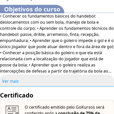
com características marcantes para essa importante
Objetivos do curso
posição. Bons estudos! O Curso Online
Posições,
• Conhecer os fundamentos básicos do handebol:
Deslocamentos e Técnicas Utilizados no Handebol
é
deslocamentos com ou sem bola, manejo de bola e
voltado para profissionais e estudantes da área de
controle do corpo; • Aprender os fundamentos técnicos do
Educação Física além de interessados no assunto.
O
handebol: passe, drible, arremesso, finta, recepção,
conteúdo do curso ficará disponível por até 120 dias após
empunhadura; • Aprender que o goleiro impede o gol e é o
a compra.
único jogador que pode atuar dentro e fora da área de gol;
• Conhecer a posição básica do goleiro e que ela está
relacionada com a localização do jogador que está de
posse da bola; • Aprender que o goleiro realiza as
intercepções de defesas a partir da trajetória da bola ao
gol quanto a sua altura: alta, intermediária e baixa.
Ver mais
Certificado
O certificado emitido pelo GoKursos será
conferido após a
conclusão de 75% da