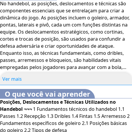
No handebol, as posições, deslocamentos e técnicas são
componentes essenciais que se entrelaçam para criar a
dinâmica do jogo. As posições incluem o goleiro, armador,
pontas, laterais e pivô, cada um com funções distintas na
equipe. Os deslocamentos estratégicos, como cortinas,
cortes e trocas de posição, são usados para confundir a
defesa adversária e criar oportunidades de ataque.
Enquanto isso, as técnicas fundamentais, como dribles,
passes, arremessos e bloqueios, são habilidades vitais
empregadas pelos jogadores para avançar com a bola,
distribuí-la efetivamente e finalizar os ataques com
Ver mais
sucesso. Esses elementos formam uma interação
complexa que define o ritmo e o resultado do jogo,
O que você vai aprender
destacando a importância da coordenação e execução
Posições, Deslocamentos e Técnicas Utilizados no
habilidosa por parte dos jogadores. No curso
Posições,
Handebol ¬¬¬
1 Fundamentos técnicos do handebol 1.1
Deslocamentos e Técnicas Utilizados no Handebol
,
Passes 1.2 Recepção 1.3 Dribles 1.4 Fintas 1.5 Arremesso 2
conheça os fundamentos do handebol, suas técnicas de
Fundamentos específicos de goleiro 2.1 Posições básicas
execução e precisão, para os jogadores de linha. Conheça
do goleiro 2.2 Tipos de defesa
também os fundamentos técnicos do goleiro de handebol,