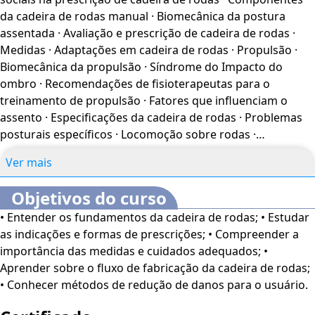
interessados no assunto.
O conteúdo do curso ficará
da cadeira de rodas manual · Biomecânica da postura
disponível por até 120 dias após a compra.
assentada · Avaliação e prescrição de cadeira de rodas ·
Medidas · Adaptações em cadeira de rodas · Propulsão ·
Biomecânica da propulsão · Síndrome do Impacto do
ombro · Recomendações de fisioterapeutas para o
treinamento de propulsão · Fatores que influenciam o
assento · Especificações da cadeira de rodas · Problemas
posturais específicos · Locomoção sobre rodas ·
Biomecânica do assento · Classificação das cadeiras de
Ver mais
rodas · Recomendações da cadeira de rodas · Sistema de
propulsão por alavancas e manivelas · Recomendações
Objetivos do curso
para aumentar a estabilidade da cadeira de rodas ·
• Entender os fundamentos da cadeira de rodas; • Estudar
Orientações para garantir o conforto da postura sentada ·
as indicações e formas de prescrições; • Compreender a
Modo de uso da cadeira de rodas · Transferências ·
importância das medidas e cuidados adequados; •
Avaliação física para cadeira de rodas · Fatores associados
Aprender sobre o fluxo de fabricação da cadeira de rodas;
ao uso de cadeira de rodas por idosos · Cadeira de rodas
• Conhecer métodos de redução de danos para o usuário.
para pacientes com lesão medular · Interfaces para
controle da cadeira motorizada · Scooters · Como escolher