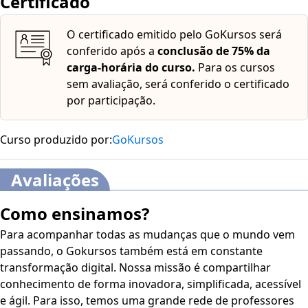
Certificado
o melhor tipo de cadeira de rodas? · Classificação das
cadeiras de rodas motorizadas considerando-se a função ·
O certificado emitido pelo GoKursos será
Cadeira de rodas manual · Condições que interferem na
conferido após a
conclusão de 75% da
prescrição de cadeira de rodas · Avaliação física ·
carga-horária do curso.
Para os cursos
Prescrição · Adequação · Treinamento para utilizar a
sem avaliação, será conferido o certificado
cadeira de rodas · Formas em uma almofada para alívio de
por participação.
pressão
Curso produzido por:
GoKursos
Avaliações
Como ensinamos?
Para acompanhar todas as mudanças que o mundo vem
passando, o Gokursos também está em constante
transformação digital. Nossa missão é compartilhar
conhecimento de forma inovadora, simplificada, acessível
e ágil. Para isso, temos uma grande rede de professores