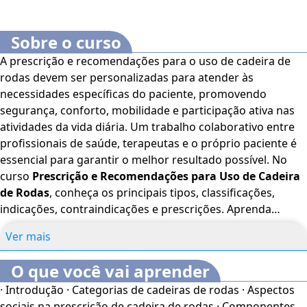
Sobre o curso
A prescrição e recomendações para o uso de cadeira de
rodas devem ser personalizadas para atender às
necessidades específicas do paciente, promovendo
segurança, conforto, mobilidade e participação ativa nas
atividades da vida diária. Um trabalho colaborativo entre
profissionais de saúde, terapeutas e o próprio paciente é
essencial para garantir o melhor resultado possível. No
curso
Prescrição e Recomendações para Uso de Cadeira
de Rodas
, conheça os principais tipos, classificações,
indicações, contraindicações e prescrições. Aprenda
conceitos para avaliação, encaminhamentos, utensílios
Ver mais
para cadeira de rodas e formas de adaptações. Bons
estudos! O Curso Online
Prescrição e Recomendações
O que você vai aprender
para Uso de Cadeira de Rodas
é voltado para
· Introdução · Categorias de cadeiras de rodas · Aspectos
profissionais e estudantes da área de Fisioterapia além de
sociais na prescrição de cadeira de rodas · Componentes