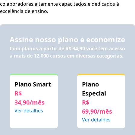
colaboradores altamente capacitados e dedicados à
excelência de ensino.
Assine nosso plano e economize
Com planos a partir de
R$ 34,90
você tem acesso
a mais de 12.000 cursos em diversas categorias.
Plano Smart
Plano
R$
Especial
34,90/mês
R$
Ver detalhes
69,90/mês
Ver detalhes