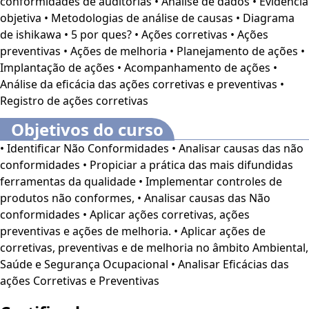
conformidades de auditorias • Análise de dados • Evidência
previsibilidade e diminuindo a probabilidade de erros. As
objetiva • Metodologias de análise de causas • Diagrama
auditorias internas também desempenham um papel
de ishikawa • 5 por ques? • Ações corretivas • Ações
importante, uma vez que permitem a identificação de não
preventivas • Ações de melhoria • Planejamento de ações •
conformidades de maneira sistemática, possibilitando
Implantação de ações • Acompanhamento de ações •
ajustes oportunos. Assim, a combinação de estratégias
Análise da eficácia das ações corretivas e preventivas •
preventivas e de um tratamento eficaz para não
Registro de ações corretivas
conformidades é vital para a melhoria contínua dos
processos e para a manutenção da qualidade nos serviços
Objetivos do curso
ou produtos oferecidos. Com isso, as organizações
• Identificar Não Conformidades • Analisar causas das não
conseguem não apenas mitigar riscos, mas também
conformidades • Propiciar a prática das mais difundidas
construir uma cultura de excelência e confiança, que se
ferramentas da qualidade • Implementar controles de
reflete na
satisfação dos clientes e na competitividade
produtos não conformes, • Analisar causas das Não
no mercado
. Este curso se destina aos alunos e
conformidades • Aplicar ações corretivas, ações
Profissionais da área de Segurança do Trabalho, assim
preventivas e ações de melhoria. • Aplicar ações de
como o Público em geral interessado pelo tema.
O
corretivas, preventivas e de melhoria no âmbito Ambiental,
conteúdo do curso ficará disponível por até 120 dias após
Saúde e Segurança Ocupacional • Analisar Eficácias das
a compra.
ações Corretivas e Preventivas