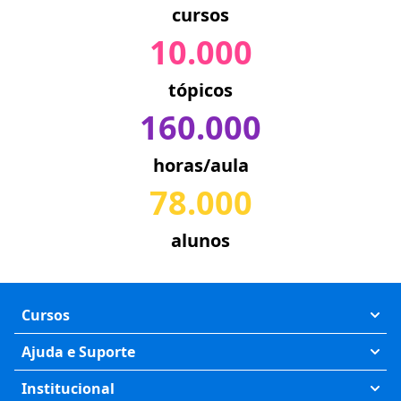
cursos
10.000
tópicos
160.000
horas/aula
78.000
alunos
Cursos
Exatas
Ajuda e Suporte
Humanas
Meus Cursos
Institucional