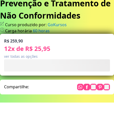
Prevenção e Tratamento de
Não Conformidades
Curso produzido por:
GoKursos
Carga horária
60
horas
R$ 259,90
12
x de
R$ 25,95
ver todas as opções
Compartilhe: