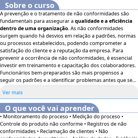
Sobre o curso
A prevenção e o tratamento de não conformidades são
fundamentais para assegurar a
qualidade e a eficiência
dentro de uma organização
. As não conformidades
surgem quando há desvios em relação a padrões, normas
ou processos estabelecidos, podendo comprometer a
satisfação do cliente e a reputação da empresa. Para
prevenir a ocorrência de não conformidades, é essencial
investir em treinamento e capacitação dos colaboradores.
Funcionários bem-preparados são mais propensos a
seguir os padrões e a identificar problemas antes que se
tornem sérios. Além disso, a realização de análises de
Ver mais
riscos é uma prática eficaz para identificar áreas
vulneráveis onde podem ocorrer falhas. Essa abordagem
O que você vai aprender
proativa permite que a organização implemente medidas
• Monitoramento do proceso • Medição do proceso •
corretivas antes que os problemas se manifestem. A
Controle do produto não conforme • Registros de não
padronização de processos, por sua vez, contribui para
conformidades • Reclamação de clientes • Não
reduzir a variabilidade nas operações, aumentando a