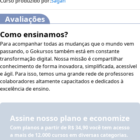
Curso produzido por:
Sagah
Avaliações
Como ensinamos?
Para acompanhar todas as mudanças que o mundo vem
passando, o Gokursos também está em constante
transformação digital. Nossa missão é compartilhar
conhecimento de forma inovadora, simplificada, acessível
e ágil. Para isso, temos uma grande rede de professores
colaboradores altamente capacitados e dedicados à
excelência de ensino.
Assine nosso plano e economize
Com planos a partir de
R$ 34,90
você tem acesso
a mais de 12.000 cursos em diversas categorias.