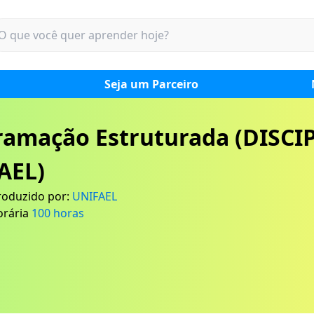
Seja um Parceiro
ramação Estruturada (DISCI
AEL)
roduzido por:
UNIFAEL
orária
100
horas