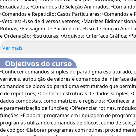
Conhecimento é conduzida por Luciana Vitek .
CERTIFICA
Encadeados; •Comandos de Seleção Aninhados; •Comandos
é feita pelo curso de ANÁLISE E DESENVOLVIMENTO DE SIST
•Comandos e Repetição: Casos Particulares; •Comandos e 
com o Nº 155 DE 21 DE JUNHO DE 2023). A UNIFAEL é uma In
•Vetores; •Uso de diversos vetores; •Matrizes Bidimension
Superior credenciada pelo Ministério da Educação (MEC) c
Rotinas; •Passagem de Parâmetros; •Uso de Função Aninha
conforme Portaria nº 850, de 30/11/2018, e recredenciada p
e Ordenação; •Estruturas; •Arquivos; •Interface Gráfica; •Po
09/04/2024, publicada no DOU em 11/04/2024. A oferta é na
Universitária em Caráter Especial (DUCE). A certificação ofertada após a conclusão da
Ver mais
carga-horária e da realização das provas com obtenção de
superior a sete também será feita pelo curso ANÁLISE E
Objetivos do curso
SISTEMAS da UNIFAEL. Para alunos da UNIFAEL, ou outras i
•Conhecer comandos simples do paradigma estruturado, como declaração de
Educacional, ficam mantidas as regras regimentais quant
variáveis, atribuição de valores e comandos de interface d
DUCE, não podendo ser cursada para adiantar disciplinas 
comandos de bloco do paradigma estruturado que permitem a criação de condições
instituição reconhecida pelo MEC e com autorização para 
e de repetições; •Conhecer estruturas de dados simples; •
distância nas modalidades de graduação e pós-graduação.
dados compostas, como matrizes e registros; •Conhecer a 
e parametrização de funções; •Diferenciar rotinas, módul
funções; •Elaborar programas em linguagem de programaç
programas utilizando comandos de blocos, como de seleção de código e de repetição
de código; •Elaborar programas com rotinas, procedimento