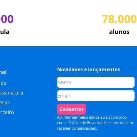
000
78.000
ula
alunos
Novidades e lançamentos
nal
os
assinatura
esas
Cadastrar
rceiro
Ao informar meus dados eu eu concordo
com a
Política de Privacidade
e concordo em
receber comunicações.