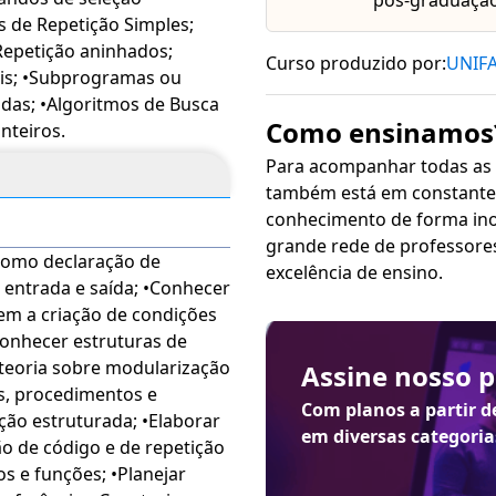
ÇÃO
A oferta desta disciplina
pós-graduação
 de Repetição Simples;
EMAS (portaria registrada
Repetição aninhados;
stituição de Ensino
Curso produzido por:
UNIF
ais; •Subprogramas ou
omo Centro Universitário,
das; •Algoritmos de Busca
ela Portaria nº 328, de
Como ensinamos
nteiros.
 qualidade de Disciplina
Para acompanhar todas as
 nota média igual ou
também está em constante 
 DESENVOLVIMENTO DE
conhecimento de forma inovadora, sim
nstituições do Grupo Ser
grande rede de professore
o ao aproveitamento de
excelência de ensino.
e entrada e saída; •Conhecer
futuras. A UNIFAEL é uma
oferta de educação a
Conhecer estruturas de
teoria sobre modularização
Assine nosso 
os, procedimentos e
Com planos a partir 
ão estruturada; •Elaborar
em diversas categoria
s e funções; •Planejar