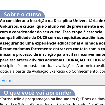
Sobre o curso
Ao considerar a inscrição na Disciplina Universitária de
Gokursos, é crucial que o aluno valide previamente a eq
com o coordenador do seu curso. Essa etapa é essencial 
compatibilidade da DUCE com os requisitos acadêmicos e
assegurando uma experiência educacional alinhada aos 
Recomendamos fortemente entrar em contato com o co
iniciar o processo de inscrição para evitar inconvenient
para esclarecer dúvidas adicionais.
DURAÇÃO
100 HORA
disciplina é composta por duas avaliações. A primeira ava
obtida a partir da Avaliação Exercício do Conhecimento, 
média geral. A segunda avaliação (Av2), que corresponde a
Ver mais
realizada em uma única prova que ocorre uma vez por mês 
ser aprovado na disciplina, o aluno deve obter média igua
O que você vai aprender
das duas avaliações. Caso o aluno não obtenha a média suf
•Introdução à programação na linguagem C; •Tipos de dad
poderá realizar a AV Final.
PROFESSOR(A) EXECUTOR(A)
- A disciplina de Processo de
Entrada e Saída; •Comandos de Seleção –Introdução; •Com