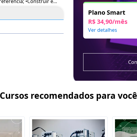
eferência; •Construir e
ular teorias para perceber
Plano Smart
a informatizada; •Realizar
R$ 34,90/mês
ulados e com clareza de
Ver detalhes
 adquirido apenas para
Con
Cursos recomendados para voc