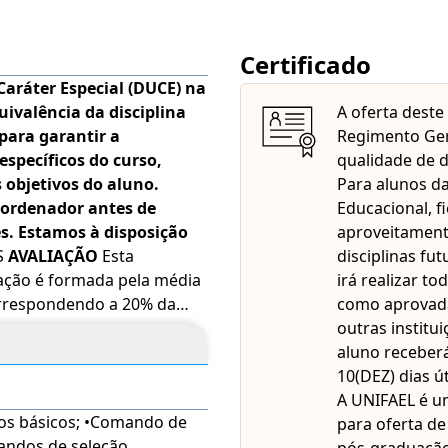
Certificado
 Caráter Especial (DUCE) na
uivalência da disciplina
A oferta deste
para garantir a
Regimento Gera
specíficos do curso,
qualidade de d
objetivos do aluno.
Para alunos da
ordenador antes de
Educacional, 
es. Estamos à disposição
aproveitament
S
AVALIAÇÃO
Esta
disciplinas fu
liação é formada pela média
irá realizar to
correspondendo a 20% da
como aprovada
 80% da média geral, é
outras institu
em datas específicas. Para
aluno receberá
l ou maior que 6,0 na soma
10(DEZ) dias út
iciente para aprovação,
A UNIFAEL é u
os básicos; •Comando de
para oferta d
andos de seleção