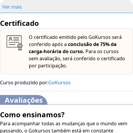
entre a organização institucional das cidades e as
Ver mais
condicionantes que interferem diretamente na produção
arquitetônica; • Apresentar uma metodologia projetual,
Certificado
por meio de ferramentas gráficas e teóricas referentes às
etapas do projeto arquitetônico. • Compreender de
O certificado emitido pelo GoKursos será
maneira prática como as condicionantes naturais do
conferido após a
conclusão de 75% da
terreno implicam incisivamente durante a elaboração do
carga-horária do curso.
Para os cursos
projeto arquitetônico e construção do seu partido; •
sem avaliação, será conferido o certificado
Analisar a conjuntura legal que abarca o setor da
por participação.
construção civil, principalmente no que tange ao trabalho
desenvolvido pelo arquiteto e urbanista.
Curso produzido por:
GoKursos
Avaliações
Como ensinamos?
Para acompanhar todas as mudanças que o mundo vem
passando, o Gokursos também está em constante