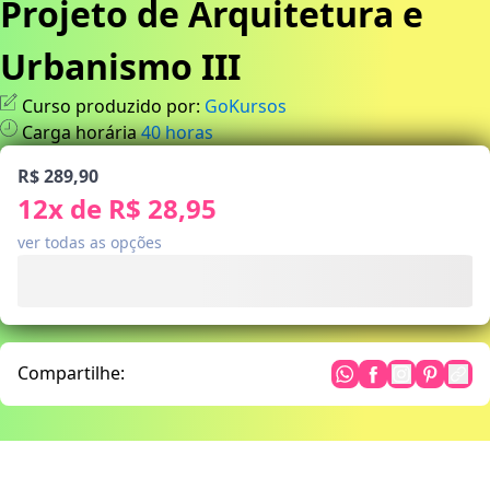
Projeto de Arquitetura e
Urbanismo III
Curso produzido por:
GoKursos
Carga horária
40
horas
R$ 289,90
12
x de
R$ 28,95
ver todas as opções
Compartilhe: