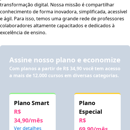
transformação digital. Nossa missão é compartilhar
conhecimento de forma inovadora, simplificada, acessível
e ágil. Para isso, temos uma grande rede de professores
colaboradores altamente capacitados e dedicados à
excelência de ensino.
Assine nosso plano e economize
Com planos a partir de
R$ 34,90
você tem acesso
a mais de 12.000 cursos em diversas categorias.
Plano Smart
Plano
R$
Especial
34,90/mês
R$
Ver detalhes
69,90/mês