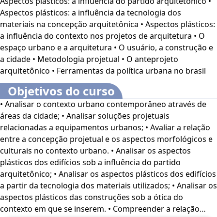
Aspectos plásticos: a influência do partido arquitetônico •
arquitetos, engenheiros e urbanistas, orienta a criação de
Aspectos plásticos: a influência da tecnologia dos
soluções que considerem o uso do espaço, a
materiais na concepção arquitetônica • Aspectos plásticos:
funcionalidade e o impacto ambiental. Além disso, o papel
a influência do contexto nos projetos de arquitetura • O
das políticas urbanas, como o Estatuto da Cidade e as
espaço urbano e a arquitetura • O usuário, a construção e
ferramentas de planejamento urbano, é essencial para
a cidade • Metodologia projetual • O anteprojeto
garantir um desenvolvimento equilibrado e justo das
arquitetônico • Ferramentas da política urbana no brasil
cidades. A arquitetura, ao interagir com o espaço urbano,
transforma as cidades e as relações entre os indivíduos,
Objetivos do curso
criando ambientes que favoreçam a convivência e o bem-
• Analisar o contexto urbano contemporâneo através de
estar. Assim, a prática arquitetônica e urbanística deve ser
áreas da cidade; • Analisar soluções projetuais
dinâmica e sensível às questões sociais, culturais e
relacionadas a equipamentos urbanos; • Avaliar a relação
tecnológicas para atender aos
desafios urbanos
entre a concepção projetual e os aspectos morfológicos e
contemporâneos
. Este curso se destina aos alunos e
culturais no contexto urbano. • Analisar os aspectos
Profissionais da área de Arquitetura e Urbanismo, assim
plásticos dos edifícios sob a influência do partido
como o Público em geral interessado pelo tema.
O
arquitetônico; • Analisar os aspectos plásticos dos edifícios
conteúdo do curso ficará disponível por até 120 dias após
a partir da tecnologia dos materiais utilizados; • Analisar os
a compra.
aspectos plásticos das construções sob a ótica do
contexto em que se inserem. • Compreender a relação