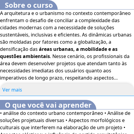
Sobre o curso
A arquitetura e o urbanismo no contexto contemporâneo
enfrentam o desafio de conciliar a complexidade das
cidades modernas com a necessidade de soluções
sustentáveis, inclusivas e eficientes. As dinâmicas urbanas
são moldadas por fatores como a globalização, a
densificação das
áreas urbanas, a mobilidade e as
questões ambientais
. Nesse cenário, os profissionais da
área devem desenvolver projetos que atendam tanto às
necessidades imediatas dos usuários quanto aos
imperativos de longo prazo, respeitando aspectos
culturais, morfológicos e históricos do local. A escolha dos
Ver mais
materiais, a influência das novas tecnologias e a definição
de um partido arquitetônico adequado são fundamentais
O que você vai aprender
para criar espaços que se integrem harmoniosamente ao
• análise do contexto urbano contemporâneo • Análise de
seu contexto e promovam a
qualidade de vida urbana.
A
soluções projetuais diversas • Aspectos morfológicos e
metodologia projetual, que envolve etapas como o
culturais que interferem na elaboração de um projeto •
anteprojeto e o desenvolvimento colaborativo entre