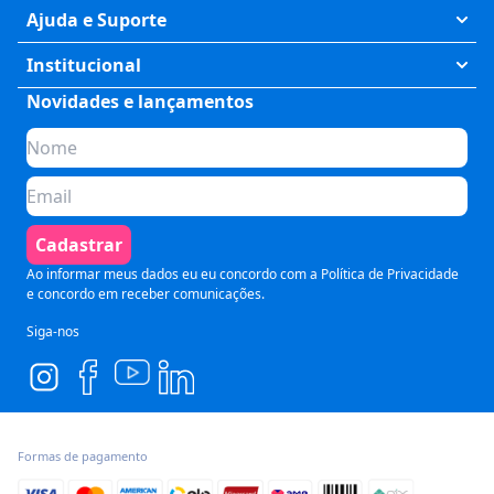
Exatas
Ajuda e Suporte
Humanas
Meus Cursos
Institucional
Saúde
Fale Conosco
Novidades e lançamentos
Quem somos
Negócios
Perguntas Frequentes
Planos de assinatura
Tecnologia
Formas de Pagamento
Para Empresas
Preparatórios
Política de Cancelamento
Seja um parceiro
Comunicação
Termos de Uso
Cadastrar
Blog
Pós Graduação
Segurança e Privacidade
Ao informar meus dados eu eu concordo com a
Política de Privacidade
e concordo em receber comunicações.
Siga-nos
Formas de pagamento