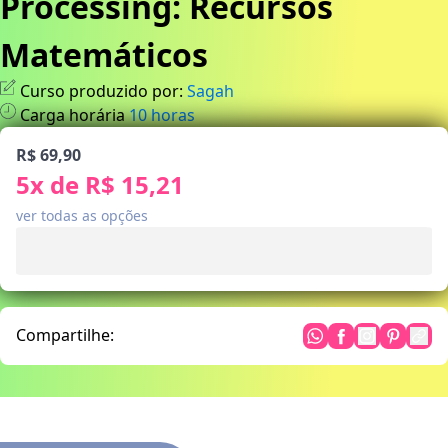
Processing: Recursos
Matemáticos
Curso produzido por:
Sagah
Carga horária
10
horas
R$ 69,90
5
x de
R$ 15,21
ver todas as opções
Compartilhe: