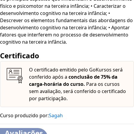
fonte e tradução automática mediante a Língua
físico e psicomotor na terceira infância; • Caracterizar o
Brasileira de Sinais (Libras). Para ativar esses recursos,
desenvolvimento cognitivo na terceira infância; •
acesse "minha conta" do lado direito da tela na parte
Descrever os elementos fundamentais das abordagens do
superior e habilite de acordo com sua necessidade.
desenvolvimento cognitivo na terceira infância; • Apontar
fatores que interferem no processo de desenvolvimento
cognitivo na terceira infância.
Certificado
O certificado emitido pelo GoKursos será
conferido após a
conclusão de 75% da
carga-horária do curso.
Para os cursos
sem avaliação, será conferido o certificado
por participação.
Curso produzido por:
Sagah
Avaliações