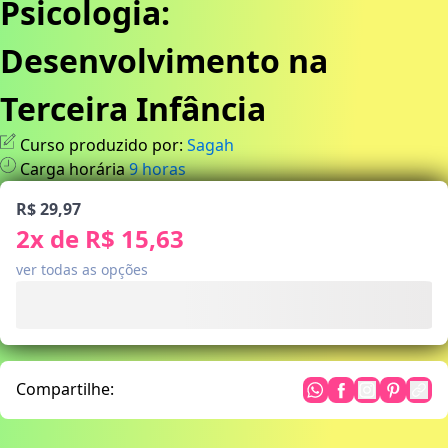
Psicologia:
Desenvolvimento na
Terceira Infância
Curso produzido por:
Sagah
Carga horária
9
horas
R$ 29,97
2
x de
R$ 15,63
ver todas as opções
Compartilhe: