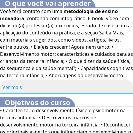
elementos fundamentais
das abordagens do
O que você vai aprender
desenvolvimento cognitivo na terceira infância. Por fim,
Você terá contato com uma
metodologia de ensino
vamos apontar os
fatores que interferem no processo de
inovadora
, contando com infográfico, E-book, vídeo com
desenvolvimento cognitivo
na terceira infância.
dicas do(a) professor(a), exercícios, estudo de caso, com a
aplicação do conteúdo na prática, e a seção Saiba Mais,
Este curso oferece uma abordagem prática e acessível,
com materiais sugeridos, como vídeos, artigos, livros,
projetada para capacitar você com os conhecimentos
entre outros. • Ela(e)s crescem! Agora nem tanto; •
essenciais sobre o desenvolvimento na terceira
Desenvolvimento motor: características e cuidados para as
infância
. Aproveite ao máximo essa oportunidade de
crianças da terceira infância; • O que dizer da saúde física,
aprendizado transformador!
da segurança e da saúde mental?; • Capacidades cognitivas
na terceira infância; • Abordagens do desenvolvimento
Bons estudos!
cognitivo na terceira infância; • Fatores que interferem no
Ver mais
desenvolvimento cognitivo;
O
Curso Online Psicologia: Desenvolvimento na Terceira
Objetivos do curso
Infância
é voltado para profissionais e estudantes de
Psicologia, além de interessados no assunto.
• Caracterizar o desenvolvimento físico e psicomotor na
terceira infância; • Descrever os marcos de
Este curso dispõe dos seguintes recursos de
desenvolvimento motor na terceira infância; • Reconhecer
acessibilidade: cores em alto-contraste, aumento de
os principais aspectos que influenciam o desenvolvimento