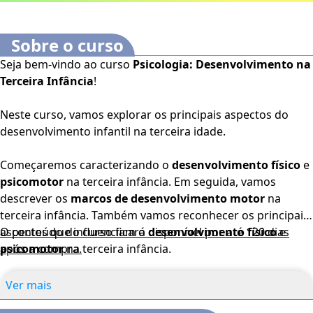
Sobre o curso
Seja bem-vindo ao curso
Psicologia: Desenvolvimento na
Terceira Infância
!
Neste curso, vamos explorar os principais aspectos do
desenvolvimento infantil na terceira idade.
Começaremos caracterizando o
desenvolvimento físico
e
psicomotor
na terceira infância. Em seguida, vamos
descrever os
marcos de desenvolvimento motor
na
terceira infância. Também vamos reconhecer os principais
aspectos que influenciam o
O conteúdo do curso ficará disponível por até 120 dias
desenvolvimento físico
e
psicomotor
após a compra.
na terceira infância.
Além disso, vamos caracterizar o desenvolvimento
Ver mais
cognitivo na terceira infância. Ainda descreveremos os