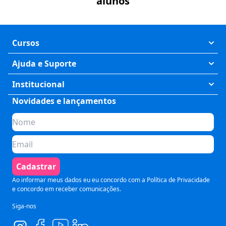
alunos
Cursos
Exatas
Ajuda e Suporte
Humanas
Meus Cursos
Institucional
Saúde
Fale Conosco
Novidades e lançamentos
Quem somos
Negócios
Perguntas Frequentes
Planos de assinatura
Tecnologia
Formas de Pagamento
Para Empresas
Preparatórios
Política de Cancelamento
Seja um parceiro
Comunicação
Termos de Uso
Cadastrar
Blog
Pós Graduação
Segurança e Privacidade
Ao informar meus dados eu eu concordo com a
Política de Privacidade
e concordo em receber comunicações.
Siga-nos