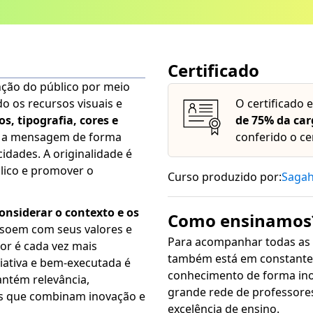
Certificado
enção do público por meio
o os recursos visuais e
O certificado 
s, tipografia, cores e
de 75% da car
ir a mensagem de forma
conferido o ce
idades. A originalidade é
lico e promover o
Curso produzido por:
Saga
onsiderar o contexto e os
Como ensinamos
ssoem com seus valores e
Para acompanhar todas as
or é cada vez mais
também está em constante 
riativa e bem-executada é
conhecimento de forma inovadora, sim
antém relevância,
grande rede de professore
as que combinam inovação e
excelência de ensino.