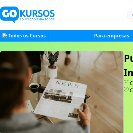
Todos os Cursos
Para empresas
P
I
C
C