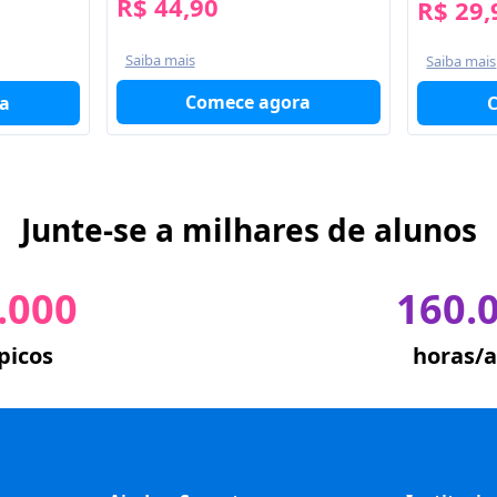
R$ 44,90
R$ 29,
Saiba mais
Saiba mais
Comece agora
a
Junte-se a milhares de alunos
.000
160.
picos
horas/a