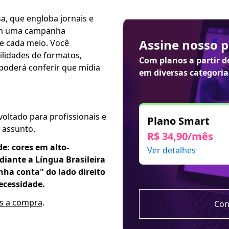
a, que engloba jornais e
 em uma campanha
Assine nosso 
de cada meio. Você
ilidades de formatos,
Com planos a partir 
 poderá conferir que mídia
em diversas categoria
voltado para profissionais e
Plano Smart
 assunto.
R$ 34,90/mês
de: cores em alto-
Ver detalhes
iante a Língua Brasileira
inha conta" do lado direito
ecessidade.
ós a compra
.
Con