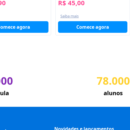
90
R$ 45,00
Saiba mais
Comece agora
Comece agora
000
78.000
ula
alunos
Novidades e lançamentos