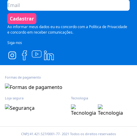
Preparatórios
Política de Cancelamento
Seja um parceiro
Comunicação
Termos de Uso
Cadastrar
Blog
Pós Graduação
Segurança e Privacidade
Ao informar meus dados eu eu concordo com a
Política de Privacidade
e concordo em receber comunicações.
Siga-nos
Formas de pagamento
Loja segura
Tecnologia
CNPJ:41.421.527/0001-77- 2021 Todos os direitos reservados