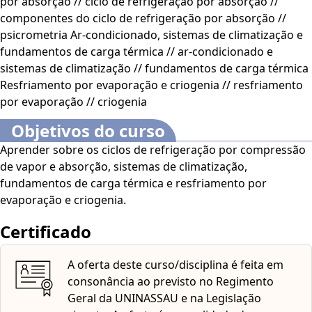
por absorção // ciclo de refrigeração por absorção //
apresentação de novas tecnologias e novos equipamentos
componentes do ciclo de refrigeração por absorção //
destinados tanto à conservação de alimentos quanto ao
psicrometria Ar-condicionado, sistemas de climatização e
conforto térmico. Vamos perceber que nossa vida
fundamentos de carga térmica // ar-condicionado e
cotidiana está estritamente relacionada aos estudos que
sistemas de climatização // fundamentos de carga térmica
vamos desenvolver, e cercada das tecnologias que aqui
Resfriamento por evaporação e criogenia // resfriamento
iremos entender e aprender a aplicar. Vamos, ainda,
por evaporação // criogenia
passar a olhar com outros olhos cada lugar que
frequentamos (como escritórios, mercados, lojas, fábricas
Objetivos do curso
e residências), percebendo qual a tecnologia está aplicada
Aprender sobre os ciclos de refrigeração por compressão
ali, e por qual motivo. CERTIFICAÇÃO A oferta desta
de vapor e absorção, sistemas de climatização,
disciplina é feita pelo curso de Engenharia Mecânica
fundamentos de carga térmica e resfriamento por
(resolução registrada com o Nº 02231115-1 DE 04 DE
evaporação e criogenia.
JULHO DE 2017.) A UNINASSAU DIGITAL é uma Instituição
de Ensino Superior credenciada pelo Ministério da
Certificado
Educação (MEC) como Centro Universitário, conforme
Portaria nº 701, de 28/05/2012, e recredenciada pela
A oferta deste curso/disciplina é feita em
Portaria nº 1.235, de 12/07/2019, publicada no DOU em
consonância ao previsto no Regimento
16/07/2019. A oferta é na qualidade de Disciplina
Geral da UNINASSAU e na Legislação
Universitária em Caráter Especial (DUCE). A certificação