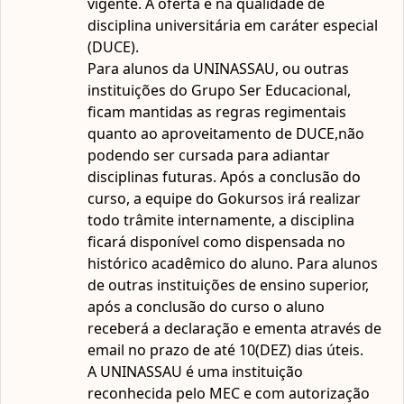
vigente. A oferta é na qualidade de
ofertada após a conclusão da carga-horária e da
disciplina universitária em caráter especial
realização das provas com obtenção de nota média igual
(DUCE).
ou superior a sete também será feita pelo curso de
Para alunos da UNINASSAU, ou outras
Engenharia Mecânica da UNINASSAU. Para alunos da
instituições do Grupo Ser Educacional,
UNINASSAU, ou outras instituições do Grupo Ser
ficam mantidas as regras regimentais
Educacional, ficam mantidas as regras regimentais quanto
quanto ao aproveitamento de DUCE,não
ao aproveitamento de DUCE, não podendo ser cursada
podendo ser cursada para adiantar
para adiantar disciplinas futuras. A UNINASSAU é uma
disciplinas futuras. Após a conclusão do
instituição reconhecida pelo MEC e com autorização para
curso, a equipe do Gokursos irá realizar
oferta de educação a distância nas modalidades de
todo trâmite internamente, a disciplina
graduação e pós-graduação.
ficará disponível como dispensada no
histórico acadêmico do aluno. Para alunos
de outras instituições de ensino superior,
após a conclusão do curso o aluno
receberá a declaração e ementa através de
email no prazo de até 10(DEZ) dias úteis.
A UNINASSAU é uma instituição
reconhecida pelo MEC e com autorização