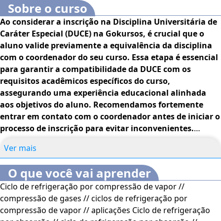
Sobre o curso
Ao considerar a inscrição na Disciplina Universitária de
Caráter Especial (DUCE) na Gokursos, é crucial que o
aluno valide previamente a equivalência da disciplina
com o coordenador do seu curso. Essa etapa é essencial
para garantir a compatibilidade da DUCE com os
requisitos acadêmicos específicos do curso,
assegurando uma experiência educacional alinhada
aos objetivos do aluno. Recomendamos fortemente
entrar em contato com o coordenador antes de iniciar o
processo de inscrição para evitar inconvenientes.
Estamos à disposição para esclarecer dúvidas
Ver mais
adicionais.
Durante o curso, vamos entender alguns
fenômenos da física e como eles foram aplicados e
O que você vai aprender
adaptados para projetar equipamentos que tornam as
Ciclo de refrigeração por compressão de vapor //
vidas das pessoas mais práticas e confortáveis. Vamos
compressão de gases // ciclos de refrigeração por
estudar uma parte da engenharia que está em pleno
compressão de vapor // aplicações Ciclo de refrigeração
desenvolvimento e progresso, dia após dia, com a