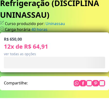
Refrigeração (DISCIPLINA
UNINASSAU)
Curso produzido por:
Uninassau
Carga horária
40
horas
R$ 650,00
12
x de
R$ 64,91
ver todas as opções
Compartilhe: