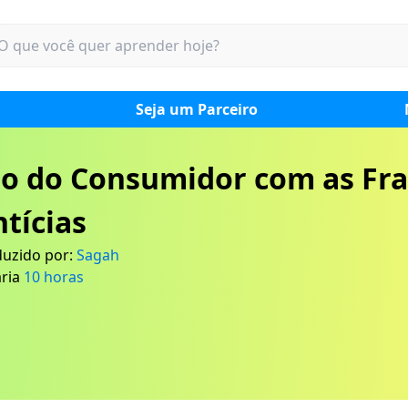
Seja um Parceiro
ão do Consumidor com as Fr
tícias
uzido por:
Sagah
ria
10
horas