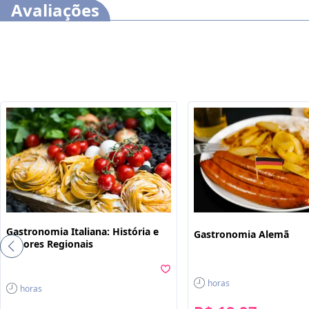
profissionais e estudantes de Gastronomia e áreas relacio
Avaliações
interessados no assunto.
Este curso dispõe dos seguintes recursos de acessibilida
contraste, aumento de fonte e tradução automática med
de Sinais (Libras). Para ativar esses recursos, acesse "m
da tela na parte superior e habilite de acordo com sua n
O conteúdo do curso ficará disponível por até 120 dias ap
Gastronomia Italiana: História e
Gastronomia Alemã
Sabores Regionais
horas
horas