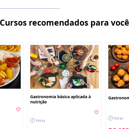
nadas, além de
Cursos recomendados para voc
de: cores em alto-
iante a Língua Brasileira
inha conta" do lado direito
ecessidade.
ós a compra.
Gastronomia básica aplicada à
Gastronom
nutrição
horas
horas