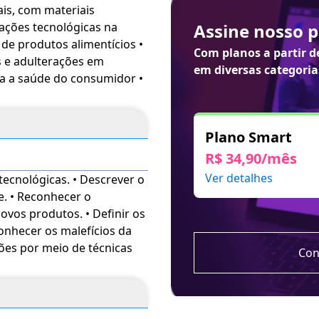
ais, com materiais
Portanto, alimentos que
Assine nosso 
arem em desacordo com
de produtos alimentícios •
sionar algum
risco nocivo à
Com planos a partir 
s e adulterações em
em diversas categoria
ra a saúde do consumidor •
ais inovações tecnológicas
s pela indústria de
Plano Smart
R$ 34,90/mês
cordo com as suas
Ver detalhes
tecnológicas. • Descrever o
ostral para que um
. • Reconhecer o
 os seus consumidores.
vos produtos. • Definir os
es e adulterações em
onhecer os malefícios da
da população. Também irá
ções por meio de técnicas
e identificação de fraudes e
Con
tícias
é voltado para