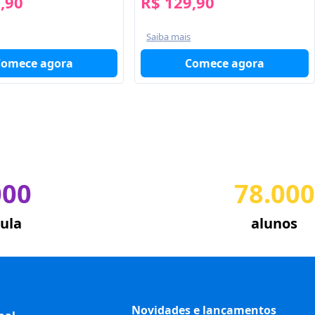
,90
R$ 129,90
Saiba mais
Comece agora
Comece agora
000
78.000
ula
alunos
Novidades e lançamentos