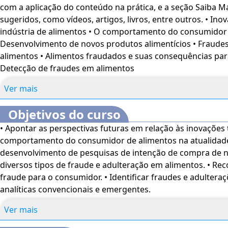
com a aplicação do conteúdo na prática, e a seção Saiba M
prestar informações necessárias e adequadas sobre eles. 
sugeridos, como vídeos, artigos, livros, entre outros. • Inovações tecnológicas na
sofrem qualquer tipo de alteração ou fraudes, além de
est
indústria de alimentos • O comportamento do consumidor 
as normas regulamentadoras de fabricação
, podem oca
Desenvolvimento de novos produtos alimentícios • Fraude
saúde de seus consumidores
.
alimentos • Alimentos fraudados e suas consequências pa
Detecção de fraudes em alimentos
Neste curso online, você irá conhecer algumas das princip
que estão sendo usadas com sucesso na criação de produto
Ver mais
alimentos.
Objetivos do curso
Também entenderá o comportamento do consumidor de a
• Apontar as perspectivas futuras em relação às inovações 
necessidades e compreenderá como ocorre o processo am
comportamento do consumidor de alimentos na atualidade
produto que seja lançado no mercado tenha sucesso entre
desenvolvimento de pesquisas de intenção de compra de no
Além disso, você irá conhecer os principais tipos de fraud
diversos tipos de fraude e adulteração em alimentos. • Rec
alimentos, assim como suas consequências para a saúde 
fraude para o consumidor. • Identificar fraudes e adultera
se apropriar de diferentes técnicas analíticas para análise 
analíticas convencionais e emergentes.
adulterações em alimentos.
Ver mais
O
Curso Relação do Consumidor com as Fraudes Alimen