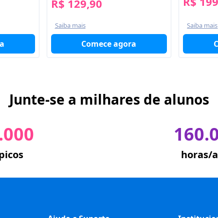
R$ 199
R$ 129,90
Saiba mais
Saiba mais
a
Comece agora
Junte-se a milhares de alunos
.000
160.
picos
horas/a