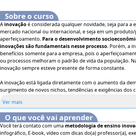
Sobre o curso
A
inovação
é considerada qualquer novidade, seja para a e
mercado nacional ou internacional, e seja em um produt
aperfeiçoamento.
Para o desenvolvimento socioeconômi
inovações são fundamentais nesse processo
. Porém, a i
benefícios somente para a empresa, pois o aperfeiçoament
ou processos melhoram o padrão de vida da população. N
inovação sempre esteve presente de forma constante.
A inovação está ligada diretamente com o aumento da de
surgimento de novos nichos, tendências e exigências do
a disponibilidade de alimentos. E, para se manterem aque
Ver mais
indústrias devem estar atentas às demandas dos consu
suas expectativas
.
O que você vai aprender
Você terá contato com uma
metodologia de ensino inov
De acordo com o
Código de Defesa do Consumidor
(art. 
infográfico, E-book, vídeo com dicas do(a) professor(a), exe
consumo não deverão acarretar risco à saúde do consumido