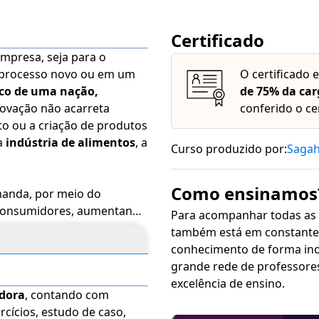
Certificado
mpresa, seja para o
o/processo novo ou em um
O certificado 
co de uma nação,
de 75% da car
novação não acarreta
conferido o ce
o ou a criação de produtos
a
indústria de alimentos
, a
Curso produzido por:
Saga
Como ensinamos
manda, por meio do
s consumidores, aumentando
Para acompanhar todas as
cidas no mercado,
as
também está em constante 
midores e atenderem às
conhecimento de forma inovadora, sim
grande rede de professore
excelência de ensino.
adora
, contando com
8), produtos destinados ao
rcícios, estudo de caso,
r, e o fornecedor precisa