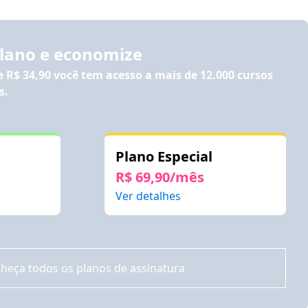
plano e economize
de
R$ 34,90
você tem acesso a mais de 12.000 cursos
s.
Plano Especial
R$ 69,90/mês
Ver detalhes
heça todos os planos de assinatura