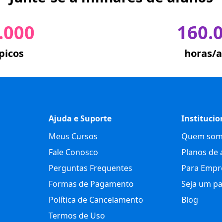
.000
160.
picos
horas/a
Ajuda e Suporte
Institucio
Meus Cursos
Quem som
Fale Conosco
Planos de 
Perguntas Frequentes
Para Empr
Formas de Pagamento
Seja um pa
Política de Cancelamento
Blog
Termos de Uso