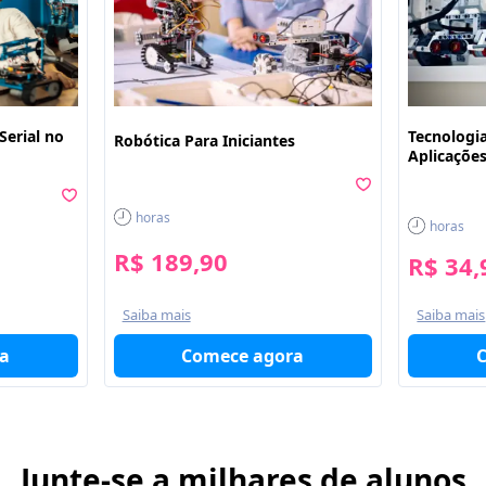
Serial no
Tecnologia
Robótica Para Iniciantes
Aplicaçõe
horas
horas
R$ 189,90
R$ 34,
Saiba mais
Saiba mais
Comece agora
a
Junte-se a milhares de alunos