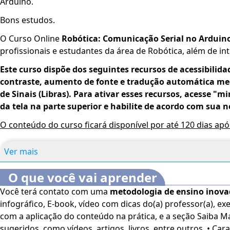
Arduino.
Bons estudos.
O Curso Online
Robótica: Comunicação Serial no Arduin
profissionais e estudantes da área de Robótica, além de i
Este curso dispõe dos seguint­­es recursos de acessibilida
contraste, aumento de fonte e tradução automática med
de Sinais (Libras). Para ativar esses recursos, acesse "m
da tela na parte superior e habilite de acordo com sua n
O conteúdo do curso ficará disponível por até 120 dias ap
Ver mais
O que você vai aprender
Você terá contato com uma
metodologia de ensino inov
infográfico, E-book, vídeo com dicas do(a) professor(a), exe
com a aplicação do conteúdo na prática, e a seção Saiba M
sugeridos, como vídeos, artigos, livros, entre outros. • Características da comunicação