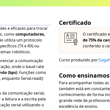
Certificado
es e eficazes para trocar
os, como
computadores,
O certificado 
o utiliza um protocolo
de 75% da car
ecíficos (TX e RX) ou
conferido o ce
temas robóticos.
Curso produzido por:
Saga
gerenciar a comunicação
icação, onde o baud rate
ndo (bps)
. Funções como
Como ensinamos
s, enquanto Serial.read()
Para acompanhar todas as
também está em constante 
s da comunicação serial,
conhecimento de forma inovadora, sim
 leitura e a escrita pela
grande rede de professore
ação serial utilizando o
excelência de ensino.