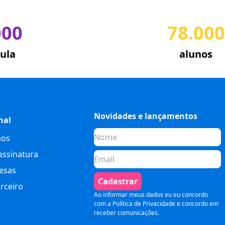
000
78.000
ula
alunos
Novidades e lançamentos
nal
os
assinatura
esas
Cadastrar
rceiro
Ao informar meus dados eu eu concordo
com a
Política de Privacidade
e concordo em
receber comunicações.