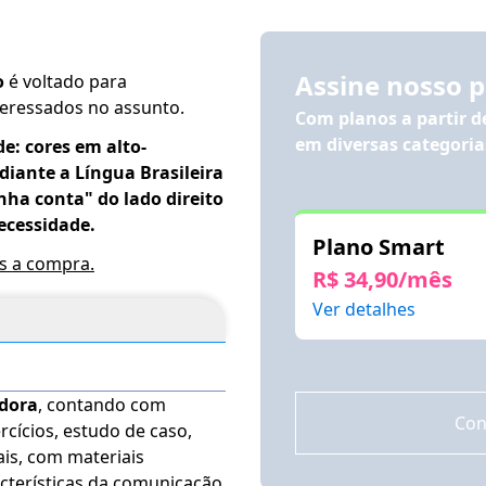
Assine nosso 
o
é voltado para
nteressados no assunto.
Com planos a partir 
em diversas categoria
de: cores em alto-
iante a Língua Brasileira
inha conta" do lado direito
ecessidade.
Plano Smart
ós a compra.
R$ 34,90/mês
Ver detalhes
adora
, contando com
Con
rcícios, estudo de caso,
ais, com materiais