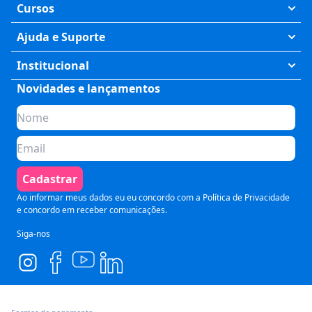
Cursos
Exatas
Ajuda e Suporte
Humanas
Meus Cursos
Institucional
Saúde
Fale Conosco
Novidades e lançamentos
Quem somos
Negócios
Perguntas Frequentes
Planos de assinatura
Tecnologia
Formas de Pagamento
Para Empresas
Preparatórios
Política de Cancelamento
Seja um parceiro
Comunicação
Termos de Uso
Cadastrar
Blog
Pós Graduação
Segurança e Privacidade
Ao informar meus dados eu eu concordo com a
Política de Privacidade
e concordo em receber comunicações.
Siga-nos