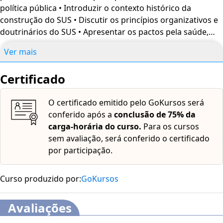
política pública • Introduzir o contexto histórico da
construção do SUS • Discutir os princípios organizativos e
doutrinários do SUS • Apresentar os pactos pela saúde,
seus pressupostos e objetivos • Trazer a Lei n. 8.080/1990
Ver mais
como espinha dorsal da regulamentação do SUS •
Promover o conhecimento dos diversos aspectos
Certificado
regulamentados na Lei Orgânica da Saúde • Discutir os
Conselhos e Conferências de Saúde • Debater a
O certificado emitido pelo GoKursos será
importância da participação social no SUS • Elucidar a
conferido após a
conclusão de 75% da
organização do SUS a partir das redes de atenção à saúde
carga-horária do curso.
Para os cursos
• Conhecer a importância do território sanitário • Discutir a
sem avaliação, será conferido o certificado
APS como coordenadora do cuidado e organizadora da
por participação.
rede • Debater a importância da Estratégia de Saúde da
Família
Curso produzido por:
GoKursos
Avaliações