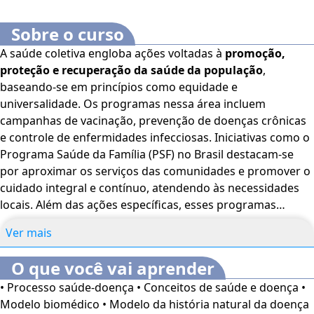
Sobre o curso
A saúde coletiva engloba ações voltadas à
promoção,
proteção e recuperação da saúde da população
,
baseando-se em princípios como equidade e
universalidade. Os programas nessa área incluem
campanhas de vacinação, prevenção de doenças crônicas
e controle de enfermidades infecciosas. Iniciativas como o
Programa Saúde da Família (PSF) no Brasil destacam-se
por aproximar os serviços das comunidades e promover o
cuidado integral e contínuo, atendendo às necessidades
locais. Além das ações específicas, esses programas
reconhecem a influência dos determinantes sociais da
Ver mais
saúde, como
educação, saneamento e habitação, na
qualidade de vida
. Políticas intersetoriais, como o Bolsa
O que você vai aprender
Família, fortalecem a relação entre saúde e bem-estar
• Processo saúde-doença • Conceitos de saúde e doença •
social. A avaliação contínua dessas iniciativas garante a
Modelo biomédico • Modelo da história natural da doença
eficácia e a adaptação às demandas emergentes,