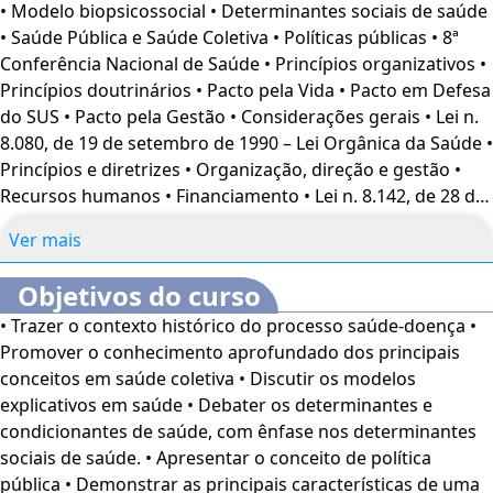
• Modelo biopsicossocial • Determinantes sociais de saúde
assegurando melhorias no acesso e na qualidade dos
• Saúde Pública e Saúde Coletiva • Políticas públicas • 8ª
serviços prestados à população. Neste curso, você
Conferência Nacional de Saúde • Princípios organizativos •
explorará o contexto histórico do processo saúde-doença
Princípios doutrinários • Pacto pela Vida • Pacto em Defesa
e aprofundará os principais conceitos em saúde coletiva.
do SUS • Pacto pela Gestão • Considerações gerais • Lei n.
Serão discutidos os modelos explicativos em saúde, os
8.080, de 19 de setembro de 1990 – Lei Orgânica da Saúde •
determinantes sociais, o conceito e as características de
Princípios e diretrizes • Organização, direção e gestão •
políticas públicas, além do histórico e dos princípios
Recursos humanos • Financiamento • Lei n. 8.142, de 28 de
organizativos do SUS. Você compreenderá a Lei n.
dezembro de 1990 – Participação Social • Conselhos de
8.080/1990, os Conselhos e Conferências de Saúde, e a
Ver mais
Saúde • Conferências de Saúde • As Conferências
relevância da participação social, encerrando com a
Nacionais de Saúde • Transferências intergovernamentais
organização do SUS pelas redes de atenção, o território
Objetivos do curso
de recursos financeiros • Economia de escala, qualidade e
sanitário, a APS como coordenadora do cuidado e a
• Trazer o contexto histórico do processo saúde-doença •
acesso • Integração dos serviços • Processos de
Estratégia de Saúde da Família. Bons estudos! O Curso
Promover o conhecimento aprofundado dos principais
substituição • Territórios sanitários • Níveis de atenção à
Saúde Coletiva: Programas de Saúde
é voltado para
conceitos em saúde coletiva • Discutir os modelos
saúde • Atenção primária à saúde (APS) • Atributos
profissionais e estudantes da área de Enfermagem, além
explicativos em saúde • Debater os determinantes e
essenciais • Atributos derivados • Estratégia de Saúde da
de interessados no assunto
O conteúdo do curso ficará
condicionantes de saúde, com ênfase nos determinantes
Família (ESF)
disponível por até 120 dias após a compra.
sociais de saúde. • Apresentar o conceito de política
pública • Demonstrar as principais características de uma