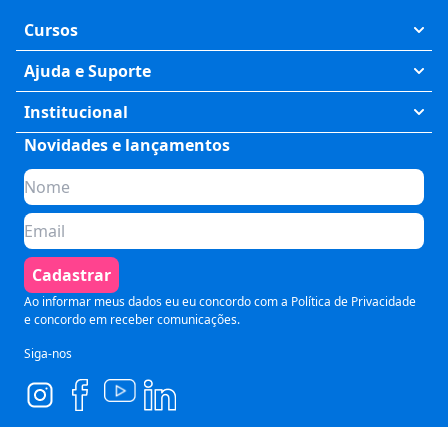
Cursos
Exatas
Ajuda e Suporte
Humanas
Meus Cursos
Institucional
Saúde
Fale Conosco
Novidades e lançamentos
Quem somos
Negócios
Perguntas Frequentes
Planos de assinatura
Tecnologia
Formas de Pagamento
Para Empresas
Preparatórios
Política de Cancelamento
Seja um parceiro
Comunicação
Termos de Uso
Cadastrar
Blog
Pós Graduação
Segurança e Privacidade
Ao informar meus dados eu eu concordo com a
Política de Privacidade
e concordo em receber comunicações.
Siga-nos