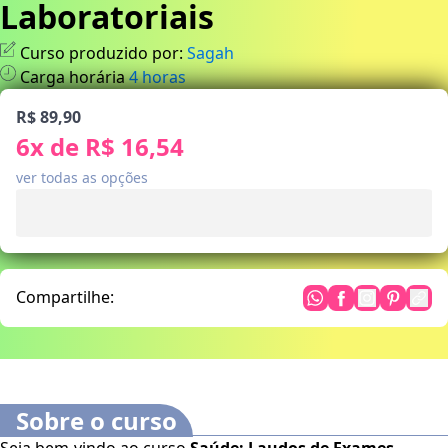
Laboratoriais
Curso produzido por:
Sagah
Carga horária
4
horas
R$ 89,90
6
x de
R$ 16,54
ver todas as opções
Compartilhe:
Sobre o curso