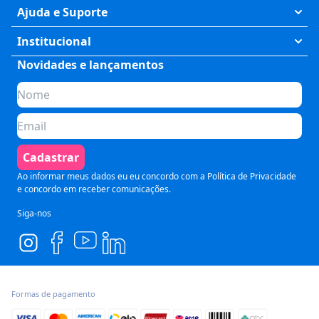
Exatas
Ajuda e Suporte
Humanas
Meus Cursos
Institucional
Saúde
Fale Conosco
Novidades e lançamentos
Quem somos
Negócios
Perguntas Frequentes
Planos de assinatura
Tecnologia
Formas de Pagamento
Para Empresas
Preparatórios
Política de Cancelamento
Seja um parceiro
Comunicação
Termos de Uso
Cadastrar
Blog
Pós Graduação
Segurança e Privacidade
Ao informar meus dados eu eu concordo com a
Política de Privacidade
e concordo em receber comunicações.
Siga-nos
Formas de pagamento