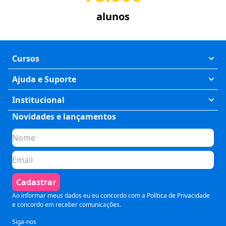
alunos
Cursos
Exatas
Ajuda e Suporte
Humanas
Meus Cursos
Institucional
Saúde
Fale Conosco
Novidades e lançamentos
Quem somos
Negócios
Perguntas Frequentes
Planos de assinatura
Tecnologia
Formas de Pagamento
Para Empresas
Preparatórios
Política de Cancelamento
Seja um parceiro
Comunicação
Termos de Uso
Cadastrar
Blog
Pós Graduação
Segurança e Privacidade
Ao informar meus dados eu eu concordo com a
Política de Privacidade
e concordo em receber comunicações.
Siga-nos