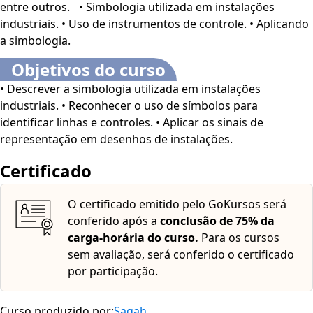
entre outros. • Simbologia utilizada em instalações
do Público em geral interessado pelo tema.
O curso
industriais. • Uso de instrumentos de controle. • Aplicando
dispõe dos seguintes recursos de acessibilidade: cores
a simbologia.
em alto-contraste, aumento de fonte e tradução
automática mediante a Língua Brasileira de Sinais
Objetivos do curso
(Libras). Para ativar esses recursos, acesse "minha
• Descrever a simbologia utilizada em instalações
conta" do lado direito da tela na parte superior e
industriais. • Reconhecer o uso de símbolos para
habilite de acordo com sua necessidade.
O conteúdo do
identificar linhas e controles. • Aplicar os sinais de
curso ficará disponível por até 120 dias após a compra.
representação em desenhos de instalações.
Certificado
O certificado emitido pelo GoKursos será
conferido após a
conclusão de 75% da
carga-horária do curso.
Para os cursos
sem avaliação, será conferido o certificado
por participação.
Curso produzido por:
Sagah