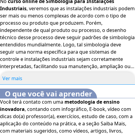
No
curso online de Simbologia para Instalações
Industriais
, veremos que as instalações industriais podem
ser mais ou menos complexas de acordo com o tipo de
processo ou produto que produzem. Porém,
independente de qual produto ou processo, o desenho
técnico desse processo deve seguir padrões de simbologia
entendidos mundialmente. Logo, tal simbologia deve
seguir uma norma específica para que sistemas de
controle e instalações industriais sejam corretamente
interpretadas, facilitando sua manutenção, ampliação ou
eventual correção. Neste curso você aprenderá
símbolos
Ver mais
utilizados em linhas de controle e automação
industrial
, bem como seus significados, a orientação dos
O que você vai aprender
fluxos de controle e como utilizá-los no desenho técnico.
Você terá contato com uma
metodologia de ensino
Também aprenderá como correlacioná-los para que a
inovadora
, contando com infográfico, E-book, vídeo com
instrumentação atenda a critérios de infraestrutura já
dicas do(a) professor(a), exercícios, estudo de caso, com a
existentes e à combinação de elementos para novos
aplicação do conteúdo na prática, e a seção Saiba Mais,
projetos de automação. Bons estudos. O Curso é voltado
com materiais sugeridos, como vídeos, artigos, livros,
para estudantes e profissionais da área de Mecânica, Além