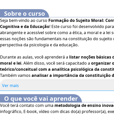
Sobre o curso
Seja bem-vindo ao curso
Formação do Sujeito Moral: Cont
Cognitiva e da Educação
! Este curso foi desenvolvido p
abrangente e acessível sobre como a ética, a moral e a lei
essas noções são fundamentais na constituição do sujeito
perspectiva da psicologia e da educação.
Durante as aulas, você aprenderá a
listar noções básicas 
moral e lei
. Além disso, você será capacitado a
organizar 
teórico/conceitual com a analítica psicológica da consti
Também vamos
analisar a importância da constituição d
escopo da psicologia na educação
, destacando como a ed
Ver mais
positivamente o desenvolvimento moral dos alunos.
O que você vai aprender
Este curso oferece uma abordagem prática e acessível, 
Você terá contato com uma
metodologia de ensino inov
profissionais e estudantes com os conhecimentos e habi
infográfico, E-book, vídeo com dicas do(a) professor(a), exe
promover a formação ética e moral em contextos educa