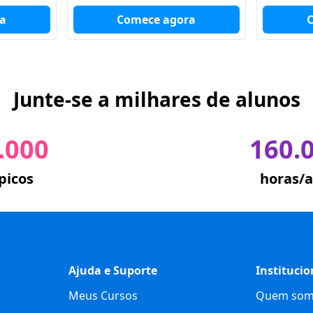
a
Comece agora
Junte-se a milhares de alunos
.000
160.
picos
horas/a
Ajuda e Suporte
Institucio
Meus Cursos
Quem som