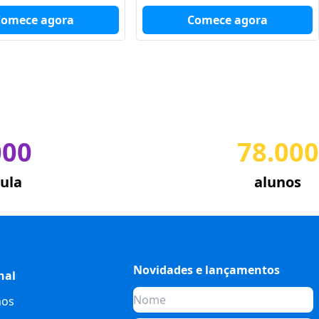
Comece agora
Comece agora
000
78.000
ula
alunos
Novidades e lançamentos
nal
os