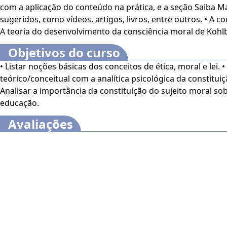
com a aplicação do conteúdo na prática, e a seção Saiba M
máximo essa oportunidade de aprendizado transformador
sugeridos, como vídeos, artigos, livros, entre outros. • A contribuição de Jean Piaget •
A teoria do desenvolvimento da consciência moral de Kohl
O
Curso Online Formação do Sujeito Moral: Contribuiçõe
e da Educação
é voltado para profissionais e estudantes d
Objetivos do curso
interessados no assunto.
• Listar noções básicas dos conceitos de ética, moral e lei.
teórico/conceitual com a analítica psicológica da constituiç
Este curso dispõe dos seguintes recursos de acessibilida
Analisar a importância da constituição do sujeito moral so
contraste, aumento de fonte e tradução automática med
educação.
de Sinais (Libras). Para ativar esses recursos, acesse "m
da tela na parte superior e habilite de acordo com sua n
Avaliações
O conteúdo do curso ficará disponível por até 120 dias ap