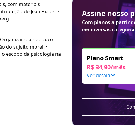
ais, com materiais
!
Assine nosso 
berg
s da Psicologia Cognitiva
Com planos a partir 
e Psicologia, além de
em diversas categoria
 • Organizar o arcabouço
ão do sujeito moral. •
de: cores em alto-
b o escopo da psicologia na
iante a Língua Brasileira
Plano Smart
inha conta" do lado direito
R$ 34,90/mês
ecessidade.
Ver detalhes
ós a compra.
Con