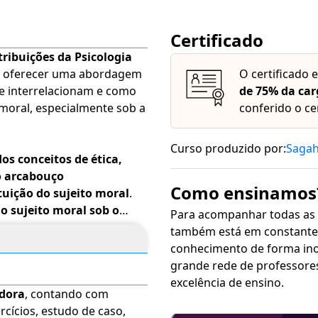
Certificado
ribuições da Psicologia
ara oferecer uma abordagem
O certificado 
 se interrelacionam e como
de 75% da car
 moral, especialmente sob a
conferido o ce
Curso produzido por:
Saga
dos conceitos de ética,
o arcabouço
Como ensinamos
tuição do sujeito moral
.
o sujeito moral sob o
Para acompanhar todas as
ucação pode influenciar
também está em constante 
conhecimento de forma inovadora, sim
grande rede de professore
projetada para capacitar
excelência de ensino.
adora
, contando com
lidades necessários para
rcícios, estudo de caso,
cionais
. Aproveite ao