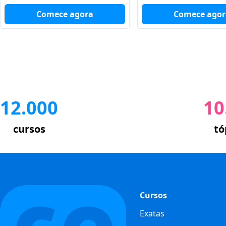
Comece agora
Comece agor
12.000
10
cursos
tó
Cursos
Exatas