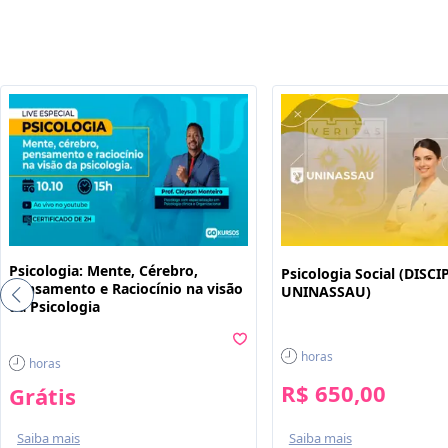
Psicologia: Mente, Cérebro,
Psicologia Social (DISC
Pensamento e Raciocínio na visão
UNINASSAU)
da Psicologia
horas
horas
R$ 650,00
Grátis
Saiba mais
Saiba mais