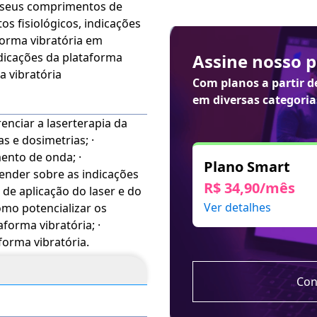
e seus comprimentos de
tos fisiológicos, indicações
aforma vibratória em
ndicações da plataforma
Assine nosso 
a vibratória
Com planos a partir 
em diversas categoria
renciar a laserterapia da
s e dosimetrias; ·
ento de onda; ·
Plano Smart
render sobre as indicações
R$ 34,90/mês
 de aplicação do laser e do
Ver detalhes
omo potencializar os
forma vibratória; ·
orma vibratória.
Con