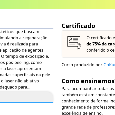
Certificado
stéticos que buscam
stimulando a regeneração
O certificado 
via é realizada para
de 75% da car
e aplicação de agentes
conferido o ce
o. O tempo de exposição e,
dos pós-peeling, como
Curso produzido por:
GoKu
madas superficiais da pele
Como ensinamos
o laser não ablativo
adequado para
Para acompanhar todas as
icas de Aplicação de
também está em constante 
 de Estética e Cosmética
conhecimento de forma inovadora, sim
rá disponível por até 120
grande rede de professore
excelência de ensino.