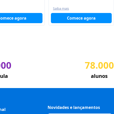
Saiba mais
Comece agora
Comece agora
000
78.000
ula
alunos
Novidades e lançamentos
nal