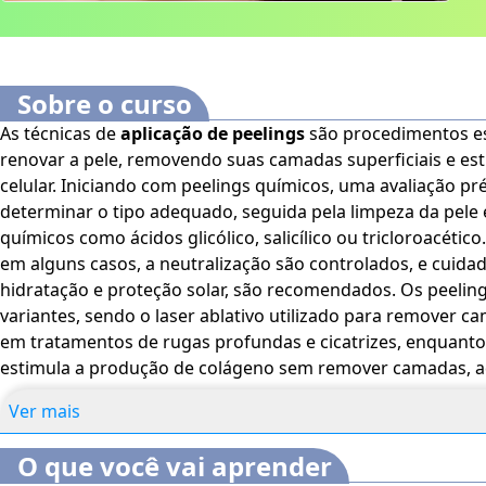
Sobre o curso
As técnicas de
aplicação de peelings
são procedimentos e
renovar a pele, removendo suas camadas superficiais e e
celular. Iniciando com peelings químicos, uma avaliação pré
determinar o tipo adequado, seguida pela limpeza da pele 
químicos como ácidos glicólico, salicílico ou tricloroacétic
em alguns casos, a neutralização são controlados, e cuida
hidratação e proteção solar, são recomendados. Os peelings a laser apresentam
variantes, sendo o laser ablativo utilizado para remover ca
em tratamentos de rugas profundas e cicatrizes, enquanto 
estimula a produção de colágeno sem remover camadas, 
rejuvenescimento facial. Bons estudos. O Curso Online
Técn
Ver mais
Peelings
é voltado para profissionais e estudantes da área
além de interessados no assunto.
O conteúdo do curso fica
O que você vai aprender
dias após a compra.