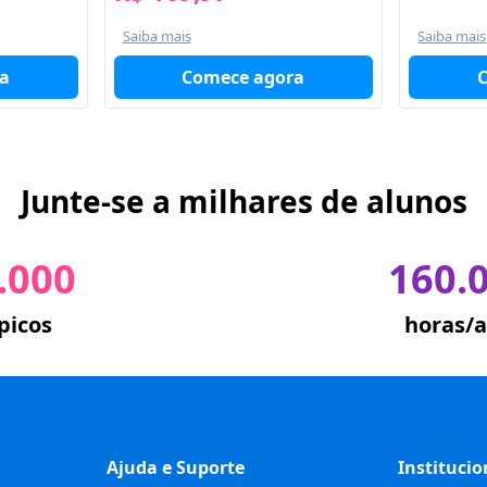
Saiba mais
Saiba mais
Comece agora
a
Junte-se a milhares de alunos
.000
160.
picos
horas/a
Ajuda e Suporte
Institucio