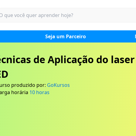
Seja um Parceiro
cnicas de Aplicação do laser
ED
urso produzido por:
GoKursos
arga horária
10
horas