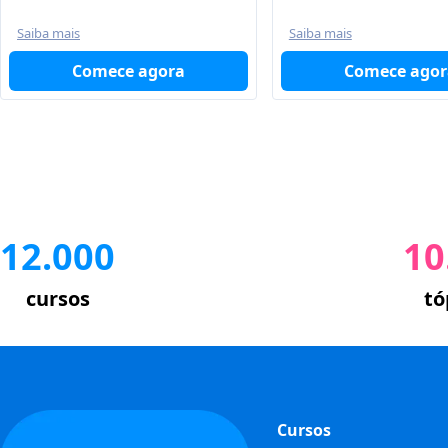
Saiba mais
Saiba mais
Comece agora
Comece agor
12.000
10
cursos
tó
Cursos