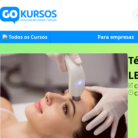
Todos os Cursos
Para empresas
Té
L
C
C