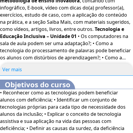
metodologia de ensino inovadora
, contando com
discutiremos como as limitações relacionadas à visão e à
infográfico, E-book, vídeo com dicas do(a) professor(a),
audição impactam o processo educativo e como o
exercícios, estudo de caso, com a aplicação do conteúdo
educador pode atuar de forma sensível e eficaz.
na prática, e a seção Saiba Mais, com materiais sugeridos,
como vídeos, artigos, livros, entre outros.
Tecnologia e
Este curso oferece uma abordagem prática e acessível,
Educação Inclusiva – Unidade 01
• Os computadores na
pensada para ampliar seu repertório e fortalecer seu
sala de aula podem ser uma adaptação?; • Como a
compromisso com uma educação de qualidade para
tecnologia do processamento de palavras pode beneficiar
todos
. Aproveite ao máximo essa oportunidade de
os alunos com distúrbios de aprendizagem?; • Como a
aprendizado transformador!
tecnologia de apoio influencia na vida dos indivíduos com
Ver mais
deficiências físicas e necessidades de cuidados especiais
Bons estudos!
de saúde?; • Como a biônica e a robótica influenciam a vida
Objetivos do curso
das pessoas com deficiências físicas?.
Alunos com
O
Curso Online Tecnologia Assistiva para Alunos com
• Reconhecer como as tecnologias podem beneficiar
Necessidades Educativas Especiais: Surdez, Deficiência
Necessidades Especiais
é voltado para profissionais e
alunos com deficiência; • Identificar um conjunto de
Auditiva, Cegueira e Baixa Visão – Unidade 02
• Possíveis
estudantes de Educação, além de interessados no assunto.
tecnologias próprias para cada tipo de necessidade dos
causas para a surdez e a cegueira; • Deficiência visual e
alunos da inclusão; • Explicar o conceito de tecnologia
cegueira; • Deficiência auditiva e surdez; • Classificação da
Este curso dispõe dos seguintes recursos de
assistiva e sua aplicação na vida das pessoas com
deficiência auditiva; • Desenvolvimento e educação de
acessibilidade: cores em alto-contraste, aumento de
deficiência; • Definir as causas da surdez, da deficiência
crianças surdas e com deficiência visual; • Aspectos do
fonte e tradução automática mediante a Língua