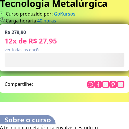
Tecnologia Metalúrgica
Curso produzido por:
GoKursos
Carga horária
40
horas
R$ 279,90
12
x de
R$ 27,95
ver todas as opções
Compartilhe:
Sobre o curso
A tecnologia metalúrgica envolve o estudo, o