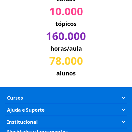
10.000
tópicos
160.000
horas/aula
78.000
alunos
Cursos
Exatas
Ajuda e Suporte
Humanas
Meus Cursos
Institucional
Saúde
Fale Conosco
Novidades e lançamentos