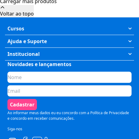
Carregar mais produtos
Cursos
Exatas
Ajuda e Suporte
Humanas
Meus Cursos
Institucional
Saúde
Fale Conosco
Novidades e lançamentos
Quem somos
Negócios
Perguntas Frequentes
Planos de assinatura
Tecnologia
Formas de Pagamento
Para Empresas
Preparatórios
Política de Cancelamento
Seja um parceiro
Comunicação
Termos de Uso
Cadastrar
Blog
Pós Graduação
Segurança e Privacidade
Ao informar meus dados eu eu concordo com a
Política de Privacidade
e concordo em receber comunicações.
Siga-nos