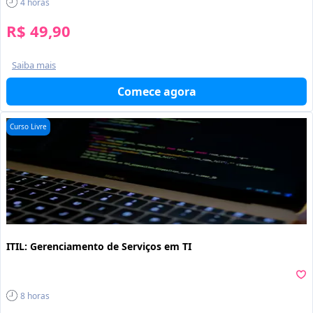
4
horas
R$ 49,90
Saiba mais
Comece agora
Curso Livre
ITIL: Gerenciamento de Serviços em TI
8
horas