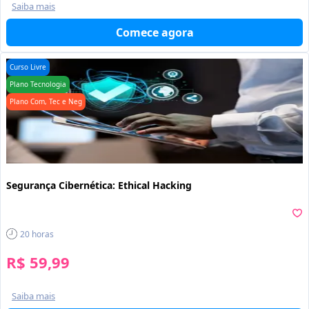
Saiba mais
Comece agora
Curso Livre
Plano Tecnologia
Plano Com, Tec e Neg
Segurança Cibernética: Ethical Hacking
20
horas
R$ 59,99
Saiba mais