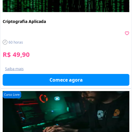
Criptografia Aplicada
60
horas
R$ 49,90
Saiba mais
Comece agora
Curso Livre