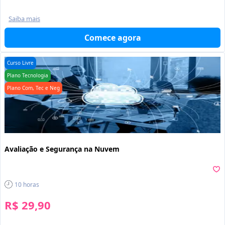
Saiba mais
Comece agora
Curso Livre
Plano Tecnologia
Plano Com, Tec e Neg
Avaliação e Segurança na Nuvem
10
horas
R$ 29,90