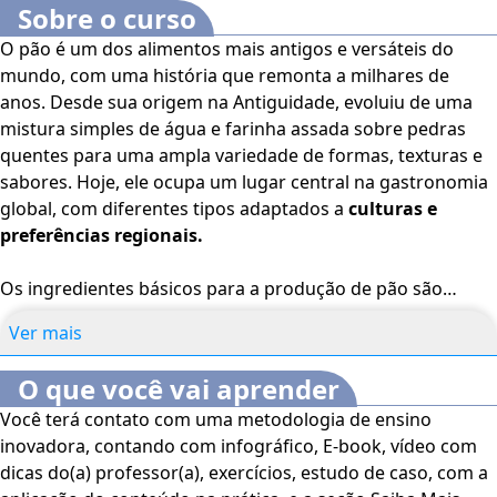
Sobre o curso
O pão é um dos alimentos mais antigos e versáteis do
mundo, com uma história que remonta a milhares de
anos. Desde sua origem na Antiguidade, evoluiu de uma
mistura simples de água e farinha assada sobre pedras
quentes para uma ampla variedade de formas, texturas e
sabores. Hoje, ele ocupa um lugar central na gastronomia
global, com diferentes tipos adaptados a
culturas e
preferências regionais.
Os ingredientes básicos para a produção de pão são
farinha, água, fermento e sal, que juntos formam a
Ver mais
estrutura e o sabor do alimento. No entanto, a adição de
outros ingredientes pode criar variações: leite, ovos e
O que você vai aprender
açúcar enriquecem o sabor e a textura; sementes, cereais
Você terá contato com uma metodologia de ensino
e grãos inteiros aumentam o valor nutricional; e gorduras,
inovadora, contando com infográfico, E-book, vídeo com
como manteiga e azeite, tornam o pão mais macio e
dicas do(a) professor(a), exercícios, estudo de caso, com a
saboroso. Cada combinação resulta em um tipo de pão