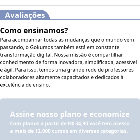
O conteúdo do curso ficará disponível por até 120 dias
após a compra.
Avaliações
Como ensinamos?
Para acompanhar todas as mudanças que o mundo vem
passando, o Gokursos também está em constante
transformação digital. Nossa missão é compartilhar
conhecimento de forma inovadora, simplificada, acessível
e ágil. Para isso, temos uma grande rede de professores
colaboradores altamente capacitados e dedicados à
excelência de ensino.
Assine nosso plano e economize
Com planos a partir de
R$ 34,90
você tem acesso
a mais de 12.000 cursos em diversas categorias.