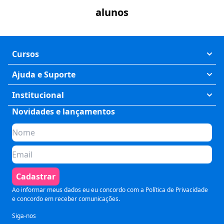
alunos
Cursos
Exatas
Ajuda e Suporte
Humanas
Meus Cursos
Institucional
Saúde
Fale Conosco
Novidades e lançamentos
Quem somos
Negócios
Perguntas Frequentes
Planos de assinatura
Tecnologia
Formas de Pagamento
Para Empresas
Preparatórios
Política de Cancelamento
Seja um parceiro
Comunicação
Termos de Uso
Cadastrar
Blog
Pós Graduação
Segurança e Privacidade
Ao informar meus dados eu eu concordo com a
Política de Privacidade
e concordo em receber comunicações.
Siga-nos