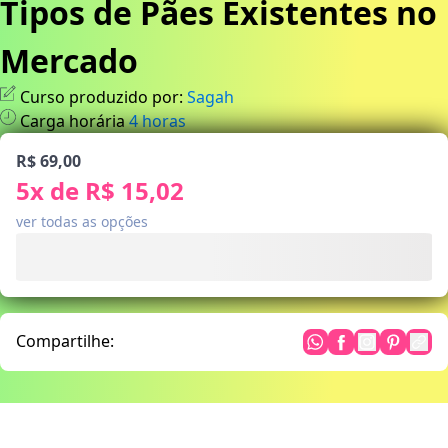
Tipos de Pães Existentes no
Mercado
Curso produzido por:
Sagah
Carga horária
4
horas
R$ 69,00
5
x de
R$ 15,02
ver todas as opções
Compartilhe: