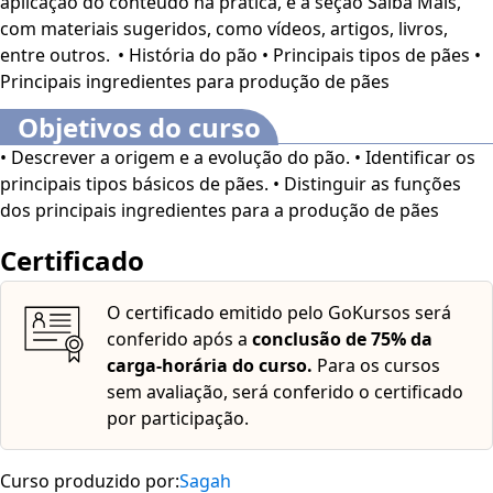
aplicação do conteúdo na prática, e a seção Saiba Mais,
com características únicas, permitindo atender às
com materiais sugeridos, como vídeos, artigos, livros,
demandas e preferências de diferentes consumidores.
entre outros. • História do pão • Principais tipos de pães •
Principais ingredientes para produção de pães
A história, a diversidade e os ingredientes do pão refletem
sua importância como
alimento universal
. Desde os
Objetivos do curso
tradicionais aos mais sofisticados, os preços disponíveis
• Descrever a origem e a evolução do pão. • Identificar os
no mercado oferecem opções para todos os gostos e
principais tipos básicos de pães. • Distinguir as funções
necessidades.
dos principais ingredientes para a produção de pães
Esse curso é voltado para profissionais e estudantes da
Certificado
área de Gastronomia, além de interessados no assunto.
O certificado emitido pelo GoKursos será
Este curso dispõe dos seguintes recursos de
conferido após a
conclusão de 75% da
acessibilidade: cores em alto contraste, aumento de
carga-horária do curso.
Para os cursos
fonte e tradução automática mediante a Língua
sem avaliação, será conferido o certificado
Brasileira de Sinais (Libras). Para ativar esses recursos,
por participação.
acesse "minha conta" do lado direito da tela na parte
superior e habilite de acordo com sua necessidade.
Curso produzido por:
Sagah