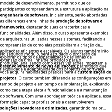
modelo de desenvolvimento, permitindo que os
participantes compreendam sua estrutura e aplicação na
engenharia de software
. Inicialmente, serão abordadas
as diferenças entre linhas de
produção de software e
frameworks
, destacando suas características e
funcionalidades. Além disso, o curso apresenta exemplos
de arquiteturas utilizadas nesses sistemas, facilitando a
compreensão de como elas possibilitam a criação de
aplicações eficientes e escaláveis. Os alunos também irão
No segundo módulo, será estudado o processo de
explorar os tipos de especialização das linhas de
extensão de uma linha de produção para o
produção, analisando como essas variações impactam a
desenvolvimento de novas aplicações
, permitindo que
flexibilidade e adaptabilidade dos projetos de software.
você adquira habilidades práticas para a
customização de
projetos
. O curso também diferencia as configurações em
tempo de projeto e em tempo de implantação, explicando
como cada etapa afeta a funcionalidade e a manutenção
do software. Com uma abordagem teórica e aplicada, essa
formação capacita profissionais a desenvolverem
soluções inovadoras e otimizadas
, garantindo maior