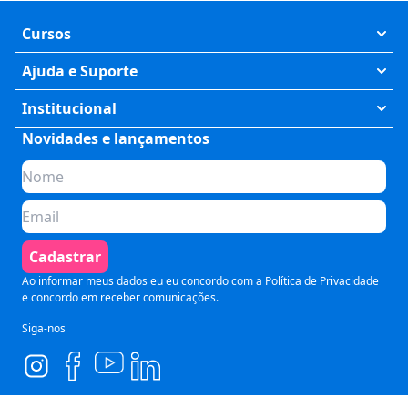
Cursos
Exatas
Ajuda e Suporte
Humanas
Meus Cursos
Institucional
Saúde
Fale Conosco
Novidades e lançamentos
Quem somos
Negócios
Perguntas Frequentes
Planos de assinatura
Tecnologia
Formas de Pagamento
Para Empresas
Preparatórios
Política de Cancelamento
Seja um parceiro
Comunicação
Termos de Uso
Cadastrar
Blog
Pós Graduação
Segurança e Privacidade
Ao informar meus dados eu eu concordo com a
Política de Privacidade
e concordo em receber comunicações.
Siga-nos