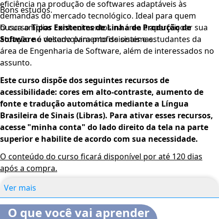
eficiência na produção de softwares adaptáveis às
Bons estudos.
demandas do mercado tecnológico. Ideal para quem
busca ampliar conhecimentos na área e aperfeiçoar sua
O curso
Tipos Existentes de Linha de Produção de
atuação no desenvolvimento de sistemas.
Software
é voltado para profissionais e estudantes da
área de Engenharia de Software, além de interessados no
assunto.
Este curso dispõe dos seguintes recursos de
acessibilidade: cores em alto-contraste, aumento de
fonte e tradução automática mediante a Língua
Brasileira de Sinais (Libras). Para ativar esses recursos,
acesse "minha conta" do lado direito da tela na parte
superior e habilite de acordo com sua necessidade.
O conteúdo do curso ficará disponível por até 120 dias
após a compra.
Ver mais
O que você vai aprender