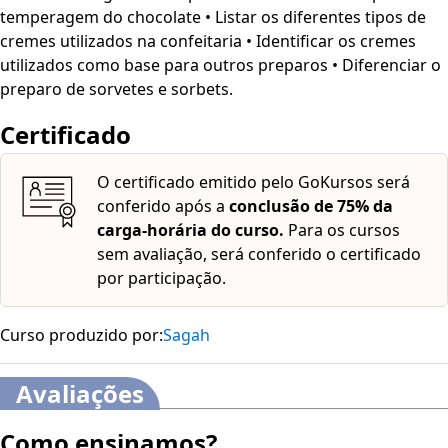
temperagem do chocolate • Listar os diferentes tipos de
sorbets - Descubra as técnicas para criar sobremesas
cremes utilizados na confeitaria • Identificar os cremes
geladas deliciosas e refrescantes.
utilizados como base para outros preparos • Diferenciar o
preparo de sorvetes e sorbets.
Certificado
O certificado emitido pelo GoKursos será
conferido após a
conclusão de 75% da
carga-horária do curso.
Para os cursos
sem avaliação, será conferido o certificado
por participação.
Curso produzido por:
Sagah
Avaliações
Como ensinamos?