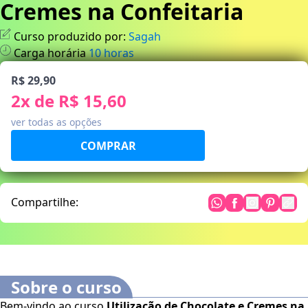
Cremes na Confeitaria
Curso produzido por:
Sagah
Carga horária
10
horas
R$ 29,90
2
x de
R$ 15,60
ver todas as opções
Compartilhe:
Sobre o curso
Bem-vindo ao curso
Utilização de Chocolate e Cremes na