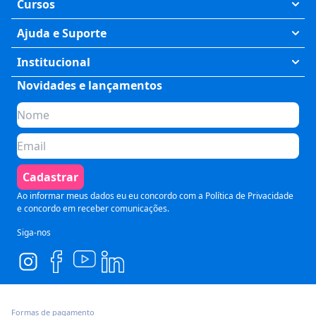
Cursos
Exatas
Ajuda e Suporte
Humanas
Meus Cursos
Institucional
Saúde
Fale Conosco
Novidades e lançamentos
Quem somos
Negócios
Perguntas Frequentes
Planos de assinatura
Tecnologia
Formas de Pagamento
Para Empresas
Preparatórios
Política de Cancelamento
Seja um parceiro
Comunicação
Termos de Uso
Cadastrar
Blog
Pós Graduação
Segurança e Privacidade
Ao informar meus dados eu eu concordo com a
Política de Privacidade
e concordo em receber comunicações.
Siga-nos
Formas de pagamento