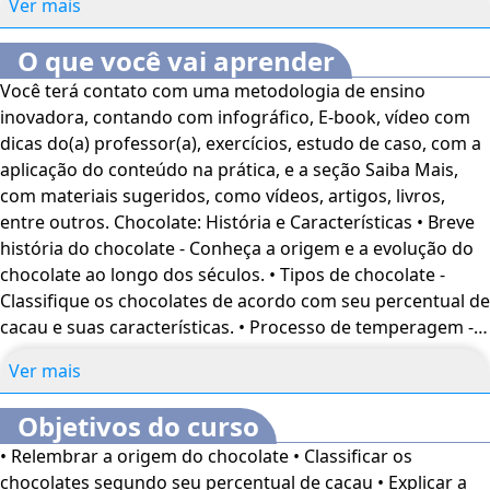
Ver mais
O que você vai aprender
Você terá contato com uma metodologia de ensino
inovadora, contando com infográfico, E-book, vídeo com
dicas do(a) professor(a), exercícios, estudo de caso, com a
aplicação do conteúdo na prática, e a seção Saiba Mais,
com materiais sugeridos, como vídeos, artigos, livros,
entre outros. Chocolate: História e Características • Breve
história do chocolate - Conheça a origem e a evolução do
chocolate ao longo dos séculos. • Tipos de chocolate -
Classifique os chocolates de acordo com seu percentual de
cacau e suas características. • Processo de temperagem -
Aprenda a técnica de temperagem para obter chocolates
Ver mais
com textura e brilho perfeitos. Cremes na Confeitaria e
Sobremesas Geladas • Tipos de cremes - Identifique os
Objetivos do curso
diferentes tipos de cremes utilizados na confeitaria. •
• Relembrar a origem do chocolate • Classificar os
Cremes compostos - Aprenda a preparar cremes que
chocolates segundo seu percentual de cacau • Explicar a
servem como base para outros preparos. • Sorvetes e