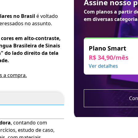
Assine nosso 
Com planos a partir 
lares no Brasil
é voltado
em diversas categoria
teressados no assunto.
 cores em alto-contraste,
gua Brasileira de Sinais
Plano Smart
" do lado direito da tela
R$ 34,90/mês
ade.
Ver detalhes
ós a compra.
Con
adora
, contando com
rcícios, estudo de caso,
ais, com materiais