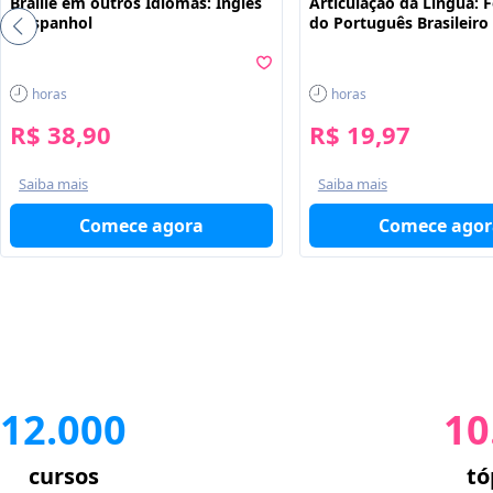
Braille em outros Idiomas: Inglês
Articulação da Língua: 
e Espanhol
do Português Brasileiro
horas
horas
R$ 38,90
R$ 19,97
Saiba mais
Saiba mais
Comece agora
Comece agor
12.000
10
cursos
tó