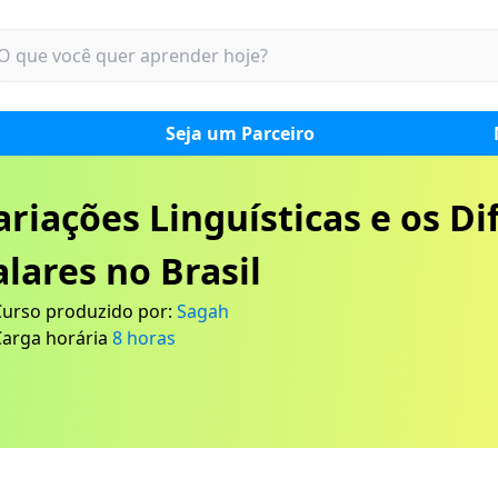
Seja um Parceiro
ariações Linguísticas e os Di
alares no Brasil
Curso produzido por:
Sagah
Carga horária
8
horas