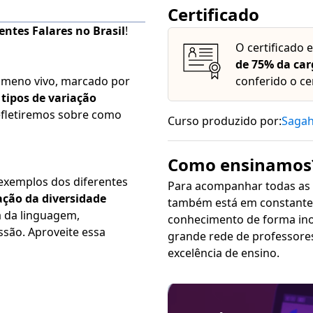
Certificado
entes Falares no Brasil
!
O certificado 
de 75% da car
ômeno vivo, marcado por
conferido o ce
s
tipos de variação
 refletiremos sobre como
Curso produzido por:
Saga
Como ensinamos
 exemplos dos diferentes
Para acompanhar todas as
ação da diversidade
também está em constante 
a da linguagem,
conhecimento de forma inovadora, sim
são. Aproveite essa
grande rede de professore
excelência de ensino.