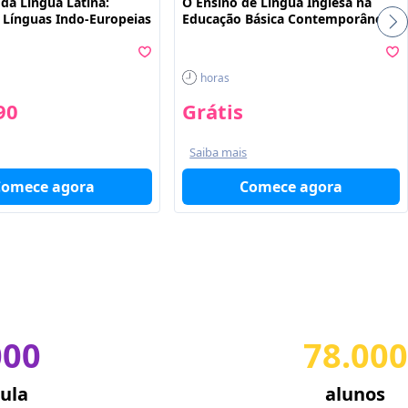
da Língua Latina:
O Ensino de Língua Inglesa na
s Línguas Indo-Europeias
Educação Básica Contemporânea
horas
90
Grátis
Saiba mais
Comece agora
Comece agora
000
78.000
ula
alunos