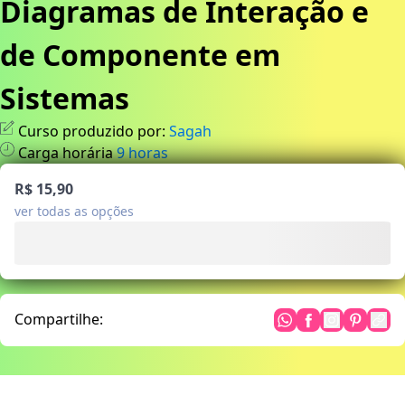
Diagramas de Interação e
de Componente em
Sistemas
Curso produzido por:
Sagah
Carga horária
9
horas
R$ 15,90
ver todas as opções
Compartilhe: