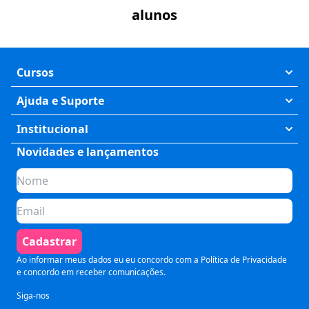
alunos
Cursos
Exatas
Ajuda e Suporte
Humanas
Meus Cursos
Institucional
Saúde
Fale Conosco
Novidades e lançamentos
Quem somos
Negócios
Perguntas Frequentes
Planos de assinatura
Tecnologia
Formas de Pagamento
Para Empresas
Preparatórios
Política de Cancelamento
Seja um parceiro
Comunicação
Termos de Uso
Cadastrar
Blog
Pós Graduação
Segurança e Privacidade
Ao informar meus dados eu eu concordo com a
Política de Privacidade
e concordo em receber comunicações.
Siga-nos